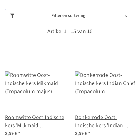
Filter en sortering
Artikel 1 - 15 van 15
Roomwitte Oost-Indische
Donkerrode Oost-
kers 'Milkmaid'
Indische kers 'Indian
(Tropaeolum majus)
Chief' (Tropaeolum
2,59 €
*
2,59 €
*