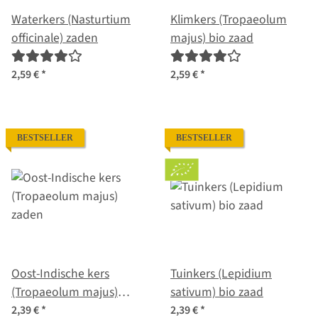
Waterkers (Nasturtium
Klimkers (Tropaeolum
officinale) zaden
majus) bio zaad
2,59 €
*
2,59 €
*
BESTSELLER
BESTSELLER
Oost-Indische kers
Tuinkers (Lepidium
(Tropaeolum majus)
sativum) bio zaad
zaden
2,39 €
*
2,39 €
*