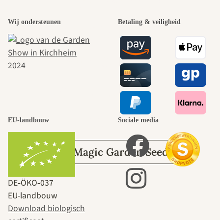
Een van de
Wij ondersteunen
Betaling & veiligheid
mooiste paden
naar onszelf
leidt door de
tuin.
EU-landbouw
Sociale media
Over Magic Garden Seeds
DE‑ÖKO‑037
EU-landbouw
Download biologisch