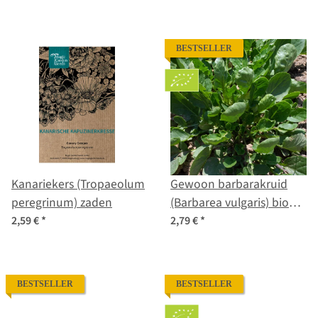
zaden
majus) zaden
BESTSELLER
Kanariekers (Tropaeolum
Gewoon barbarakruid
peregrinum) zaden
(Barbarea vulgaris) bio
zaad
2,59 €
*
2,79 €
*
BESTSELLER
BESTSELLER