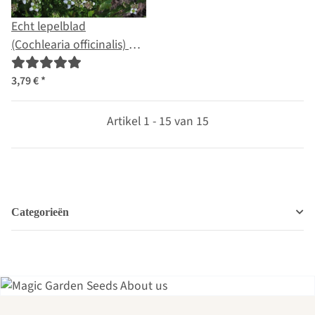
Echt lepelblad
(Cochlearia officinalis) bio
zaad
3,79 €
*
Artikel 1 - 15 van 15
Categorieën