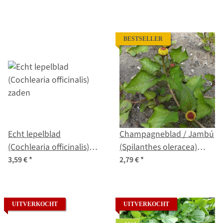
BESTSELLER
Echt lepelblad
Champagneblad / Jambú
(Cochlearia officinalis)
(Spilanthes oleracea)
zaden
zaden
3,59 €
*
2,79 €
*
UITVERKOCHT
UITVERKOCHT