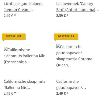
Lichtgele goudsbloem
Leeuwenbek 'Canary
'Lemon Cream'
Bird' (Antirrhinum majus)
(Calendula officinalis)
zaden
2,49 €
*
2,59 €
*
zaad
BESTSELLER
BESTSELLER
Californische slaapmuts
Californische
'Ballerina Mix'
goudpapaver /
(Eschscholzia californica)
slaapmutsje 'Chrome
2,49 €
*
2,49 €
*
zaden
Queen' (Eschscholzia