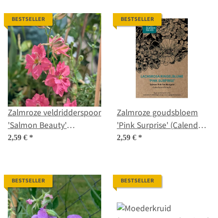
californica) zaden
BESTSELLER
BESTSELLER
Zalmroze veldridderspoor
Zalmroze goudsbloem
'Salmon Beauty'
'Pink Surprise' (Calendula
(Consolida ajacis) zaden
officinalis) zaad
2,59 €
*
2,59 €
*
BESTSELLER
BESTSELLER