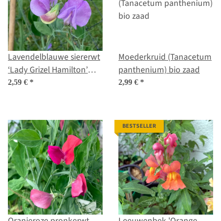
Lavendelblauwe siererwt
Moederkruid (Tanacetum
‘Lady Grizel Hamilton’
panthenium) bio zaad
(Lathyrus odoratus)
2,59 €
*
2,99 €
*
zaden
BESTSELLER
Oranjeroze pronkerwt
Leeuwenbek 'Orange