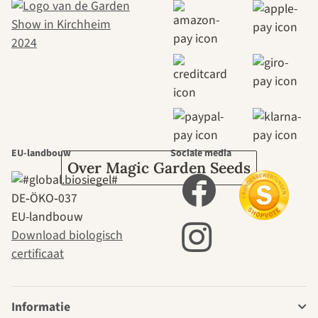
naar onszelf
leidt door de
tuin.
EU-landbouw
Sociale media
Over Magic Garden Seeds
DE‑ÖKO‑037
EU-landbouw
Download biologisch
certificaat
Informatie