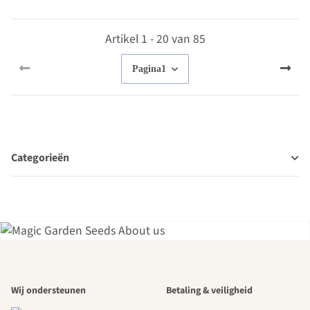
Artikel 1 - 20 van 85
Pagina
1
Categorieën
Een van de
Wij ondersteunen
Betaling & veiligheid
mooiste paden