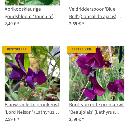
Abrikooskleurige
Veldridderspoor 'Blue
goudsbloem 'Touch of
Bell' (Consolida ajacis)
Red Buff' (Calendula
zaden
2,49 €
*
2,59 €
*
officinalis) zaden
BESTSELLER
BESTSELLER
Blauw-violette pronkerwt
Bordeauxrode pronkerwt
'Lord Nelson' (Lathyrus
'Beaujolais' (Lathyrus
odoratus) zaden
odoratus) zaden
2,59 €
*
2,59 €
*