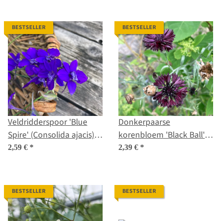
BESTSELLER
BESTSELLER
Veldridderspoor 'Blue
Donkerpaarse
Spire' (Consolida ajacis)
korenbloem 'Black Ball'
zaden
(Centaurea cyanus)
2,59 €
*
2,39 €
*
zaden
BESTSELLER
BESTSELLER