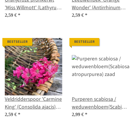
'Miss Willmott' (Lathyrus
Wonder' (Antirrhinum
odoratus) zaden
majus) zaden
2,59 €
*
2,59 €
*
BESTSELLER
BESTSELLER
Veldridderspoor 'Carmine
Purperen scabiosa /
King' (Consolida ajacis)
weduwenbloem(Scabiosa
zaden
atropurpurea) zaad
2,59 €
*
2,99 €
*