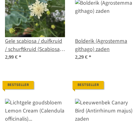
Gele scabiosa / duifkruid
Bolderik (Agrostemma
/ schurftkruid (Scabiosa
githago) zaden
ochroleuca) zaden
2,99 €
*
2,29 €
*
BESTSELLER
BESTSELLER