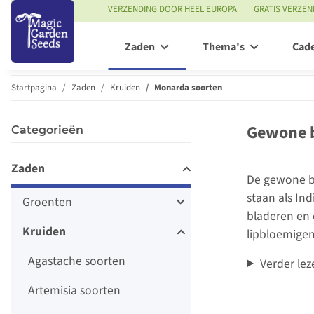
VERZENDING DOOR HEEL EUROPA
GRATIS VERZEN
Zaden
Thema's
Cad
Startpagina
Zaden
Kruiden
Monarda soorten
Gewone b
Categorieën
Zaden
De gewone b
staan als In
Groenten
bladeren en 
Kruiden
lipbloemigen,
Agastache soorten
Verder lez
Artemisia soorten