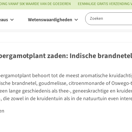
DING VANAF 50€ WAARDE VAN DE GOEDEREN
EENMALIGE GRATIS VERZENDING
eaus
Wetenswaardigheden
Service
ergamotplant zaden: Indische brandnetel
ergamotplant behoort tot de meest aromatische kruidacht
dische brandnetel, goudmelisse, citroenmonarde of Oswego-
een lange geschiedenis als thee-, geneeskrachtige en krui
 die zowel in de kruidentuin als in de natuurtuin even intere
en