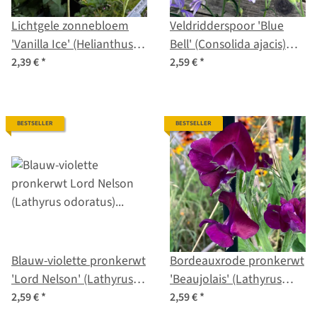
Lichtgele zonnebloem
Veldridderspoor 'Blue
'Vanilla Ice' (Helianthus
Bell' (Consolida ajacis)
debilis) zaad
zaden
2,39 €
*
2,59 €
*
BESTSELLER
BESTSELLER
Blauw-violette pronkerwt
Bordeauxrode pronkerwt
'Lord Nelson' (Lathyrus
'Beaujolais' (Lathyrus
odoratus) zaden
odoratus) zaden
2,59 €
*
2,59 €
*