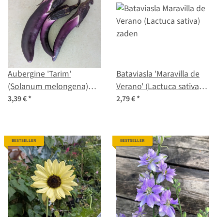
Aubergine 'Tarim'
Bataviasla 'Maravilla de
(Solanum melongena)
Verano' (Lactuca sativa)
biologisch zaad
zaden
3,39 €
*
2,79 €
*
BESTSELLER
BESTSELLER