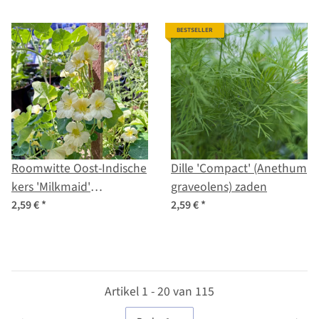
BESTSELLER
Roomwitte Oost-Indische
Dille 'Compact' (Anethum
kers 'Milkmaid'
graveolens) zaden
(Tropaeolum majus)
2,59 €
*
2,59 €
*
zaden
Artikel 1 - 20 van 115