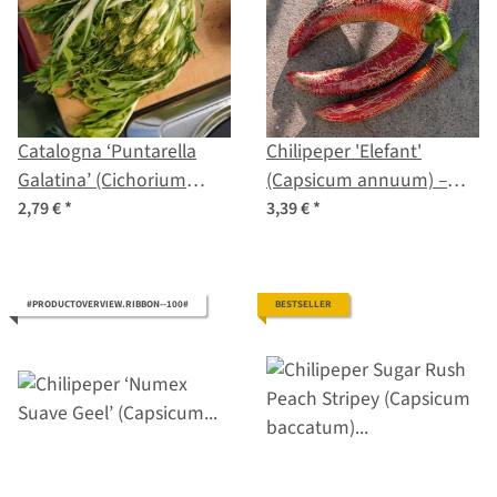
Catalogna ‘Puntarella
Chilipeper 'Elefant'
Galatina’ (Cichorium
(Capsicum annuum) –
intybus var. foliosum)
Biologische zaden
2,79 €
*
3,39 €
*
zaad
#PRODUCTOVERVIEW.RIBBON--100#
BESTSELLER