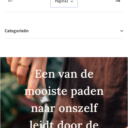
Pagina
1
Categorieën
Een van de
mooiste paden
naar onszelf
leidt door de