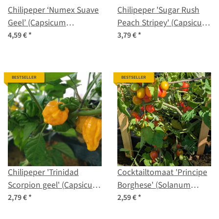
Chilipeper ‘Numex Suave
Chilipeper 'Sugar Rush
Geel’ (Capsicum
Peach Stripey' (Capsicum
chinense) biologische
baccatum) zaden
4,59 €
*
3,79 €
*
zaden
BESTSELLER
BESTSELLER
Chilipeper 'Trinidad
Cocktailtomaat 'Principe
Scorpion geel' (Capsicum
Borghese' (Solanum
chinense) zaden
lycopersicum) zaad
2,79 €
*
2,59 €
*