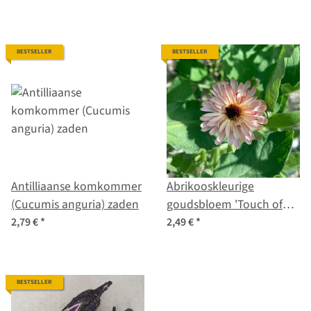
BESTSELLER
BESTSELLER
Antilliaanse komkommer
Abrikooskleurige
(Cucumis anguria) zaden
goudsbloem 'Touch of
Red Buff' (Calendula
2,79 €
*
2,49 €
*
officinalis) zaden
BESTSELLER