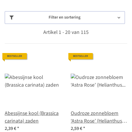
Filter en sortering
Artikel 1 - 20 van 115
BESTSELLER
BESTSELLER
Abessijnse kool (Brassica
Oudroze zonnebloem
carinata) zaden
‘Astra Rose’ (Helianthus
annuus) zaden
2,39 €
*
2,59 €
*