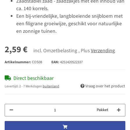
Zaadstabiel zaad - zaadzakjes met een inhoud van
ca. 140 korrels.
Een bij-vriendelijke, langbloeiende snijbloem met
een filigrane groeiwijze, geschikt voor natuurlijke
en zonnige tuinen.
2,59 €
incl. Omzetbelasting , Plus
Verzending
Artikelnummer:
COS08
EAN:
4251420522337
Direct beschikbaar
Vraag over het product
Levertijd:
2 - 7 Werkdagen
buitenland
Pakket