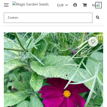
EUR
NL