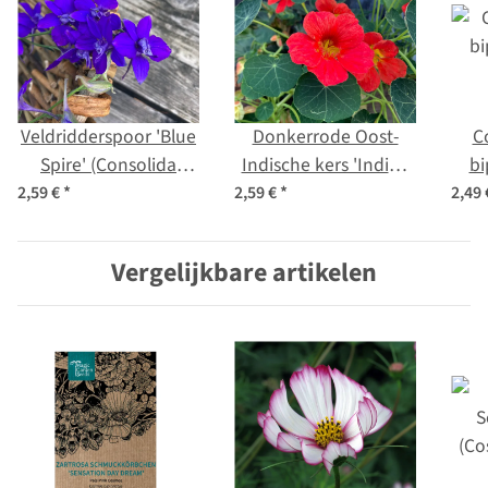
Veldridderspoor 'Blue
Donkerrode Oost-
C
Spire' (Consolida
Indische kers 'Indian
bi
ajacis) zaden
Chief' (Tropaeolum
2,59 €
*
2,59 €
*
2,49
majus) zaden
Vergelijkbare artikelen