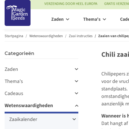
VERZENDING DOOR HEEL EUROPA
GRATIS VERZEN
Zaden
Thema's
Cad
Startpagina
Wetenswaardigheden
Zaai instructies
Zaaien van chilipe
Chili zaa
Categorieën
Zaden
Chilipepers 
Thema's
voor de vruc
standplaats. 
Cadeaus
omstandighed
aanzienlijk
Wetenswaardigheden
Wanneer is 
Zaaikalender
Dat hangt af 