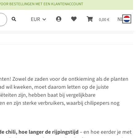
 VOOR BESTELLINGEN MET EEN KLANTENACCOUNT
EUR
NL
0,00 €
nten! Zowel de zaden voor de ontkieming als de planten
ad wil kweken, moet daarom letten op de juiste
ëteiten zijn, hebben baat bij vergelijkbare
en zijn sterke verbruikers, waarbij chilipepers nog
e chili, hoe langer de rijpingstijd
– en hoe eerder je met