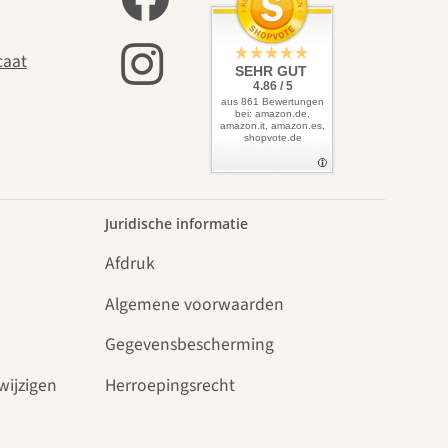
f leidt
caat
SEHR GUT
4.86 / 5
aus 861 Bewertungen
bei: amazon.de,
amazon.it, amazon.es,
shopvote.de
.
Juridische informatie
Afdruk
Algemene voorwaarden
Gegevensbescherming
wijzigen
Herroepingsrecht