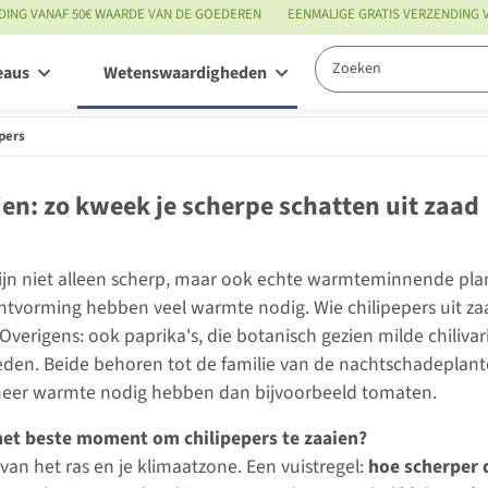
DING VANAF 50€ WAARDE VAN DE GOEDEREN
EENMALIGE GRATIS VERZENDING
eaus
Wetenswaardigheden
Service
pers
ien: zo kweek je scherpe schatten uit zaad
zijn niet alleen scherp, maar ook echte warmteminnende pla
htvorming hebben veel warmte nodig. Wie chilipepers uit za
Overigens: ook paprika's, die botanisch gezien milde chilivari
en. Beide behoren tot de familie van de nachtschadeplanten 
 meer warmte nodig hebben dan bijvoorbeeld tomaten.
het beste moment om chilipepers te zaaien?
van het ras en je klimaatzone. Een vuistregel:
hoe scherper d