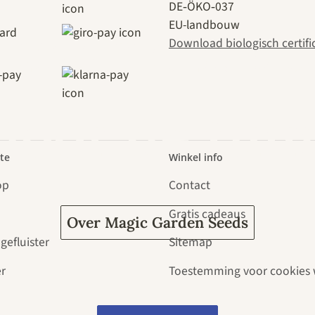
DE‑ÖKO‑037
naar onszel
EU-landbouw
Download biologisch certifi
door de tuin
te
Winkel info
op
Contact
Gratis cadeaus
Over Magic Garden Seeds
gefluister
Sitemap
r
Toestemming voor cookies 