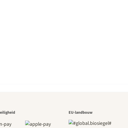
 van de moo
eiligheid
EU-landbouw