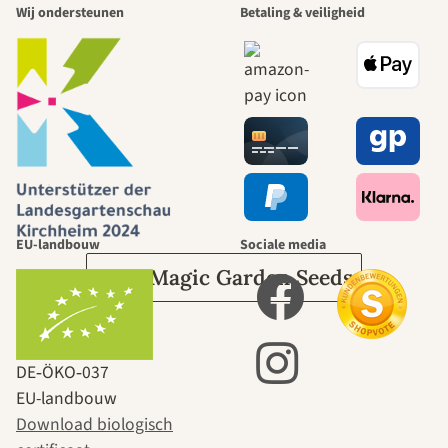
Wij ondersteunen
Betaling & veiligheid
mooiste paden
naar onszelf
leidt door de
tuin.
EU-landbouw
Sociale media
Over Magic Garden Seeds
DE‑ÖKO‑037
EU-landbouw
Download biologisch