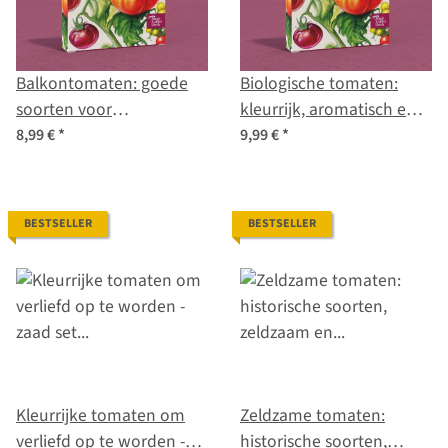
Balkontomaten: goede
Biologische tomaten:
soorten voor
kleurrijk, aromatisch en
stadstuiniers - zaad set nr.
historisch - zaad set nr. 21
8,99 €
*
9,99 €
*
11
BESTSELLER
BESTSELLER
Kleurrijke tomaten om
Zeldzame tomaten:
verliefd op te worden -
historische soorten,