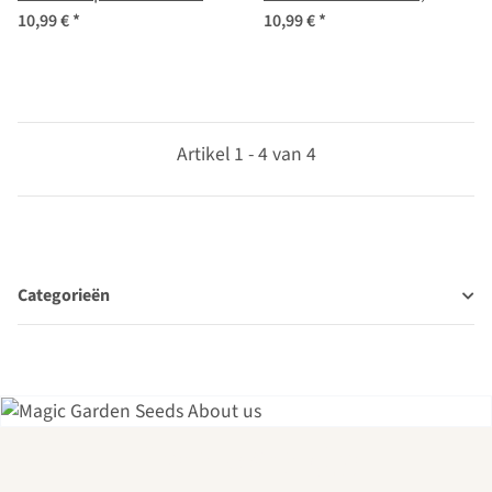
zaad set nr. 30
zeldzaam en beproefd -
10,99 €
*
10,99 €
*
zaad set nr. 18
Artikel 1 - 4 van 4
Categorieën
Een van de