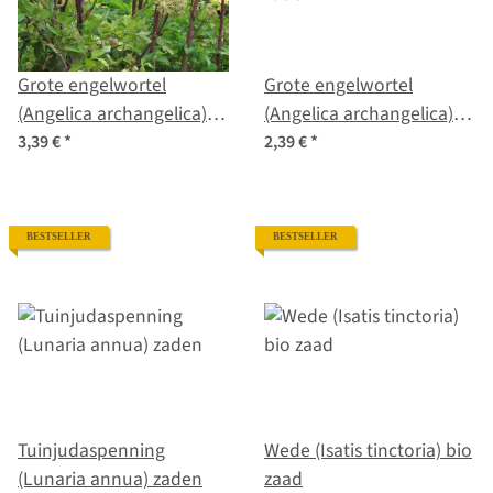
Grote engelwortel
Grote engelwortel
(Angelica archangelica)
(Angelica archangelica)
biologisch zaad
zaden
3,39 €
*
2,39 €
*
BESTSELLER
BESTSELLER
Tuinjudaspenning
Wede (Isatis tinctoria) bio
(Lunaria annua) zaden
zaad