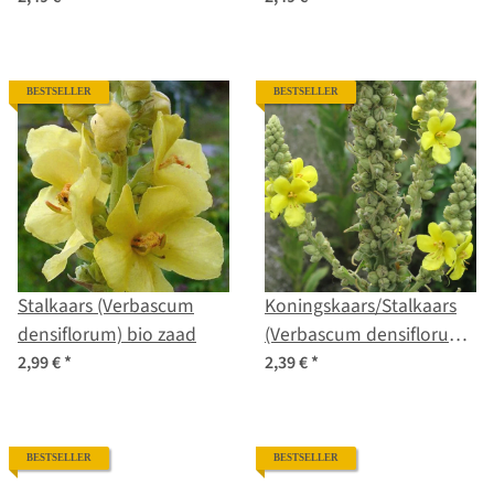
BESTSELLER
BESTSELLER
Stalkaars (Verbascum
Koningskaars/Stalkaars
densiflorum) bio zaad
(Verbascum densiflorum)
zaden
2,99 €
*
2,39 €
*
BESTSELLER
BESTSELLER