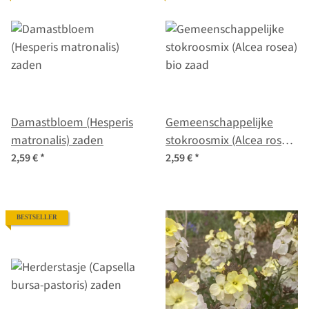
Damastbloem (Hesperis
Gemeenschappelijke
matronalis) zaden
stokroosmix (Alcea rosea)
bio zaad
2,59 €
*
2,59 €
*
BESTSELLER