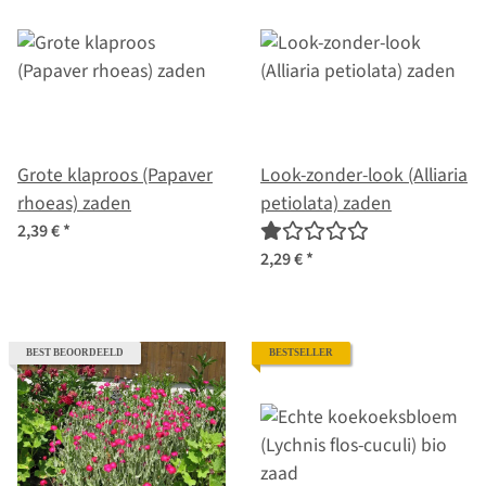
Grote klaproos (Papaver
Look-zonder-look (Alliaria
rhoeas) zaden
petiolata) zaden
2,39 €
*
2,29 €
*
BEST BEOORDEELD
BESTSELLER