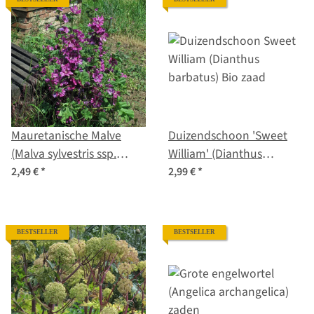
Mauretanische Malve
Duizendschoon 'Sweet
(Malva sylvestris ssp.
William' (Dianthus
mauritiana) Samen
barbatus) Bio zaad
2,49 €
*
2,99 €
*
BESTSELLER
BESTSELLER