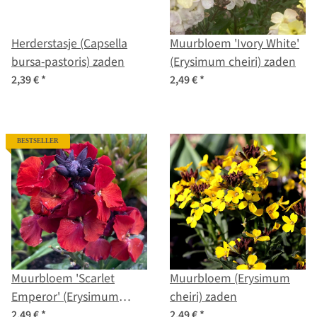
Herderstasje (Capsella
Muurbloem 'Ivory White'
bursa-pastoris) zaden
(Erysimum cheiri) zaden
2,39 €
*
2,49 €
*
BESTSELLER
Muurbloem 'Scarlet
Muurbloem (Erysimum
Emperor' (Erysimum
cheiri) zaden
cheiri) zaden
2,49 €
*
2,49 €
*