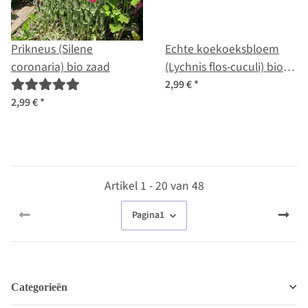
Prikneus (Silene
Echte koekoeksbloem
coronaria) bio zaad
(Lychnis flos-cuculi) bio
zaad
2,99 €
*
2,99 €
*
Artikel 1 - 20 van 48
Pagina
1
Categorieën