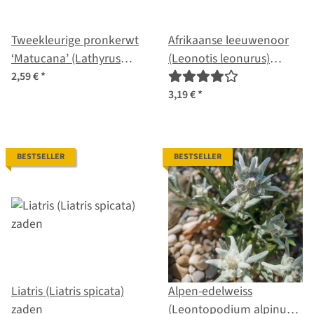
Tweekleurige pronkerwt
Afrikaanse leeuwenoor
‘Matucana’ (Lathyrus
(Leonotis leonurus)
odoratus) zaden
zaden
2,59 €
*
3,19 €
*
BESTSELLER
BESTSELLER
Liatris (Liatris spicata)
Alpen-edelweiss
zaden
(Leontopodium alpinum)