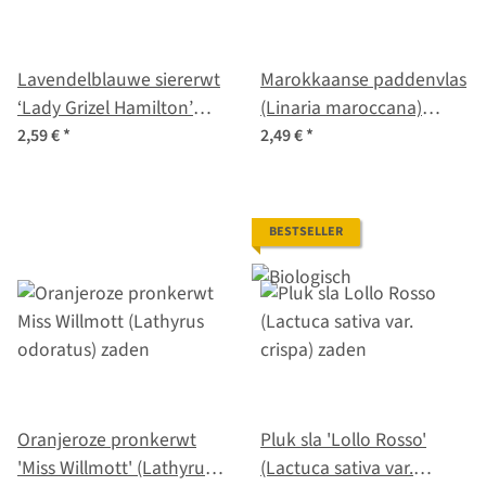
Lavendelblauwe siererwt
Marokkaanse paddenvlas
‘Lady Grizel Hamilton’
(Linaria maroccana)
(Lathyrus odoratus)
zaden
2,59 €
*
2,49 €
*
zaden
BESTSELLER
Oranjeroze pronkerwt
Pluk sla 'Lollo Rosso'
'Miss Willmott' (Lathyrus
(Lactuca sativa var.