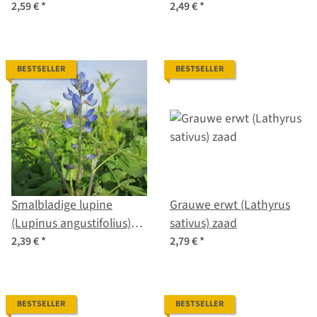
odoratus) zaden
crispa) zaden
2,59 €
*
2,49 €
*
BESTSELLER
BESTSELLER
Smalbladige lupine
Grauwe erwt (Lathyrus
(Lupinus angustifolius)
sativus) zaad
zaad
2,39 €
*
2,79 €
*
BESTSELLER
BESTSELLER