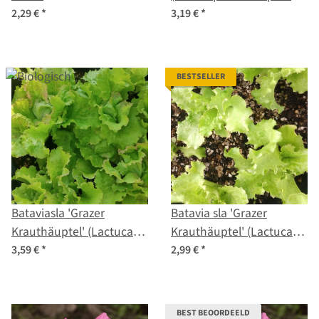
zaden
2,29 €
*
3,19 €
*
BESTSELLER
Bataviasla 'Grazer
Batavia sla 'Grazer
Krauthäuptel' (Lactuca
Krauthäuptel' (Lactuca
sativa) bio zaad
sativa) zaden
3,59 €
*
2,99 €
*
BEST BEOORDEELD