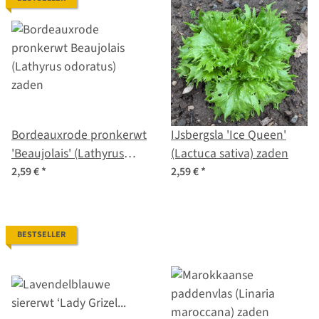
Bordeauxrode pronkerwt
IJsbergsla 'Ice Queen'
'Beaujolais' (Lathyrus
(Lactuca sativa) zaden
odoratus) zaden
2,59 €
*
2,59 €
*
BESTSELLER