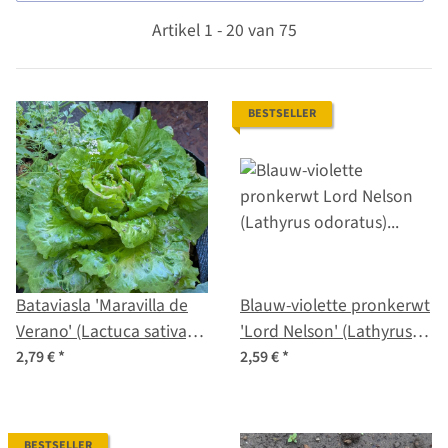
Artikel 1 - 20 van 75
BESTSELLER
Bataviasla 'Maravilla de
Blauw-violette pronkerwt
Verano' (Lactuca sativa)
'Lord Nelson' (Lathyrus
zaden
odoratus) zaden
2,79 €
*
2,59 €
*
BESTSELLER