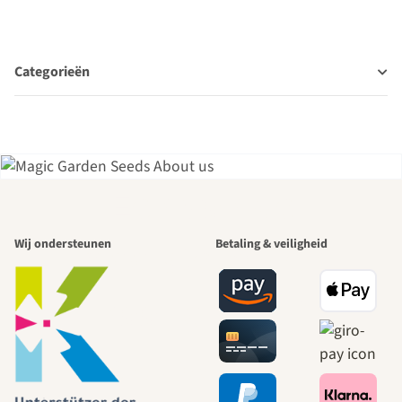
Categorieën
Een van de
Wij ondersteunen
Betaling & veiligheid
mooiste paden
naar onszelf
leidt door de