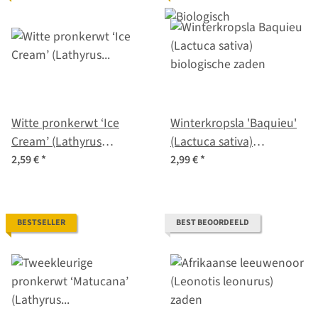
Witte pronkerwt ‘Ice
Winterkropsla 'Baquieu'
Cream’ (Lathyrus
(Lactuca sativa)
odoratus) zaden
biologische zaden
2,59 €
*
2,99 €
*
BESTSELLER
BEST BEOORDEELD