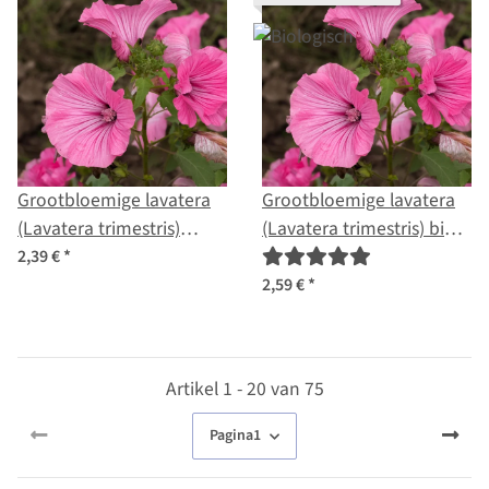
Grootbloemige lavatera
Grootbloemige lavatera
(Lavatera trimestris)
(Lavatera trimestris) bio
zaden
zaad
2,39 €
*
2,59 €
*
Artikel 1 - 20 van 75
Pagina
1