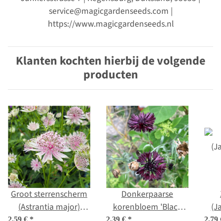
service@magicgardenseeds.com |
https://www.magicgardenseeds.nl
Klanten kochten hierbij de volgende
producten
Groot sterrenscherm
Donkerpaarse
(Astrantia major)
korenbloem 'Black
(J
zaden
Ball' (Centaurea
2,59 €
*
2,39 €
*
2,79