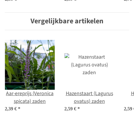
cyanus) zaden
Vergelijkbare artikelen
Aar-ereprijs (Veronica
Hazenstaart (Lagurus
H
spicata) zaden
ovatus) zaden
2,39 €
*
2,59 €
*
2,59
br