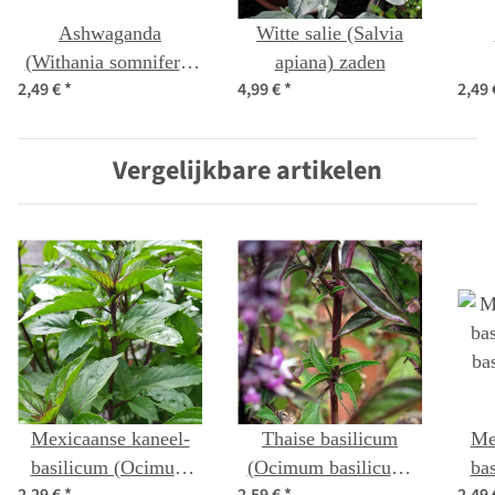
Ashwaganda
Witte salie (Salvia
(Withania somnifera)
apiana) zaden
2,49 €
*
4,99 €
*
2,49
zaden
cha
Vergelijkbare artikelen
Mexicaanse kaneel-
Thaise basilicum
Me
basilicum (Ocimum
(Ocimum basilicum)
ba