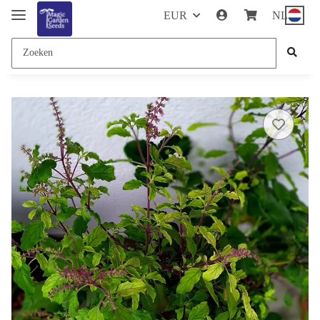
EUR
NL