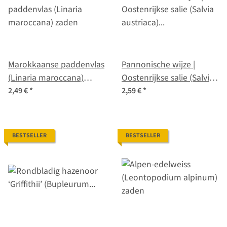
Marokkaanse paddenvlas
Pannonische wijze |
(Linaria maroccana)
Oostenrijkse salie (Salvia
zaden
austriaca) zaad
2,49 €
*
2,59 €
*
BESTSELLER
BESTSELLER