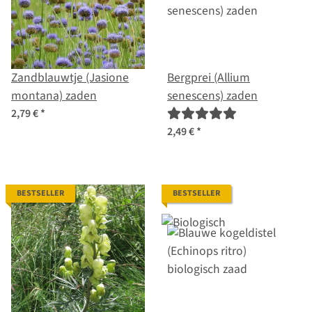
Zandblauwtje (Jasione
Bergprei (Allium
montana) zaden
senescens) zaden
2,79 €
*
2,49 €
*
BESTSELLER
BESTSELLER