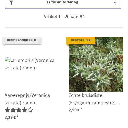
Filter en sortering
Artikel 1 - 20 van 84
BEST BEOORDEELD
BESTSELLER
Aar-ereprijs (Veronica
Echte kruisdistel
spicata) zaden
(Eryngium campestre)
zaden
2,59 €
*
2,39 €
*