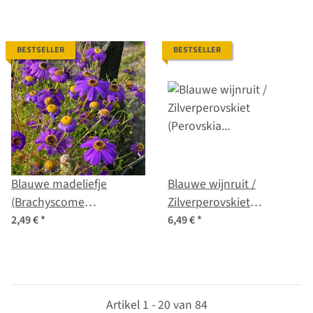
BESTSELLER
BESTSELLER
Blauwe madeliefje
Blauwe wijnruit /
(Brachyscome
Zilverperovskiet
iberidifolia) zaden
(Perovskia atriplicifolia)
2,49 €
*
6,49 €
*
zaden
Artikel 1 - 20 van 84