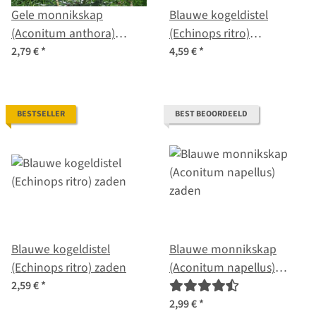
Gele monnikskap
Blauwe kogeldistel
(Aconitum anthora)
(Echinops ritro)
zaden
biologisch zaad
2,79 €
*
4,59 €
*
BESTSELLER
BEST BEOORDEELD
Blauwe kogeldistel
Blauwe monnikskap
(Echinops ritro) zaden
(Aconitum napellus)
zaden
2,59 €
*
2,99 €
*