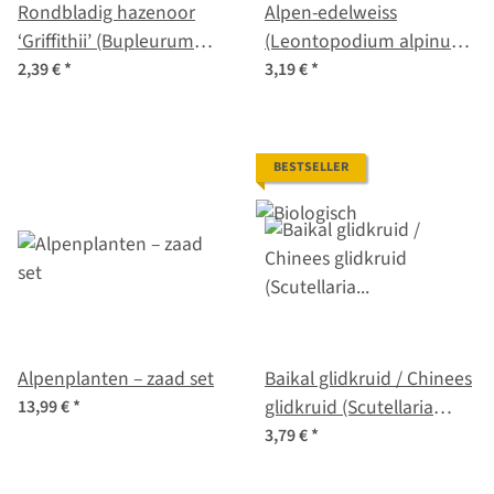
Rondbladig hazenoor
Alpen-edelweiss
‘Griffithii’ (Bupleurum
(Leontopodium alpinum)
rotundifolium) zaden
zaden
2,39 €
*
3,19 €
*
BESTSELLER
Alpenplanten – zaad set
Baikal glidkruid / Chinees
glidkruid (Scutellaria
13,99 €
*
baicalensis)
3,79 €
*