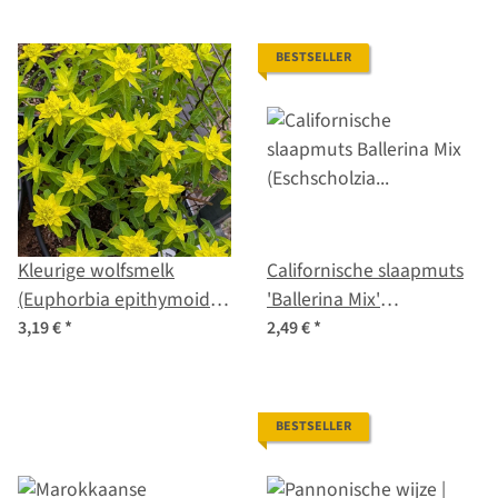
BESTSELLER
Kleurige wolfsmelk
Californische slaapmuts
(Euphorbia epithymoides
'Ballerina Mix'
syn. polychroma) zaden
(Eschscholzia californica)
3,19 €
*
2,49 €
*
zaden
BESTSELLER