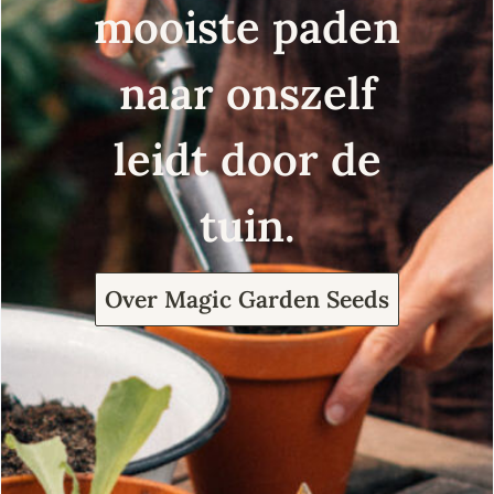
mooiste paden
naar onszelf
leidt door de
tuin.
Over Magic Garden Seeds