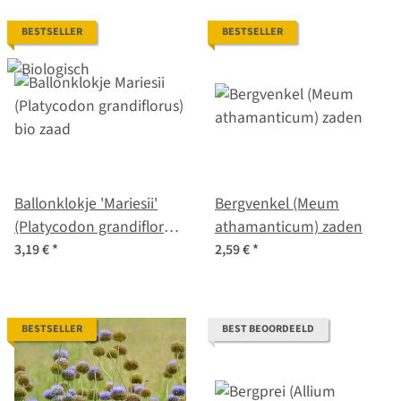
BESTSELLER
BESTSELLER
Ballonklokje 'Mariesii'
Bergvenkel (Meum
(Platycodon grandiflorus)
athamanticum) zaden
bio zaad
3,19 €
*
2,59 €
*
BESTSELLER
BEST BEOORDEELD