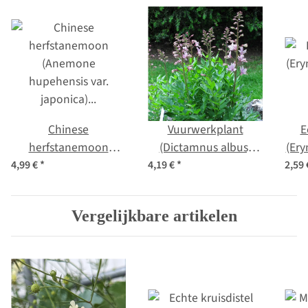
Chinese
Vuurwerkplant
E
herfstanemoon
(Dictamnus albus)
(Er
(Anemone
zaden
4,99 €
*
4,19 €
*
2,59
hupehensis var.
japonica) zaden
Vergelijkbare artikelen