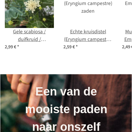
Gele scabiosa /
Echte kruisdistel
Mu
duifkruid /
(Eryngium campestre)
Empero
schurftkruid (Scabiosa
zaden
2,99 €
*
2,59 €
*
2,49
ochroleuca) zaden
Een van de
mooiste paden
naar onszelf