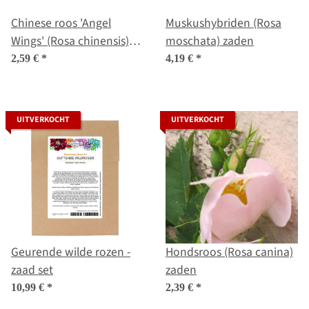
Chinese roos 'Angel
Muskushybriden (Rosa
Wings' (Rosa chinensis)
moschata) zaden
zaden
2,59 €
*
4,19 €
*
UITVERKOCHT
UITVERKOCHT
Geurende wilde rozen -
Hondsroos (Rosa canina)
zaad set
zaden
10,99 €
*
2,39 €
*