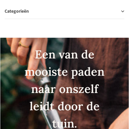
Categorieën
Een van de
mooiste paden
naar onszelf
leidt door de
tuin.