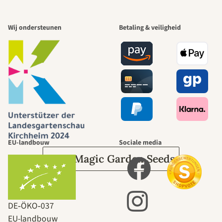
Een van de
Wij ondersteunen
Betaling & veiligheid
mooiste paden
naar onszelf
leidt door de
tuin.
EU-landbouw
Sociale media
Over Magic Garden Seeds
DE‑ÖKO‑037
EU-landbouw