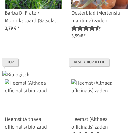
Barba Di Frate /
Oesterblad (Mertensia
Monniksbaard (Salsola
maritima) zaden
soda) zaden
2,79 €
*
3,59 €
*
TOP
BEST BEOORDEELD
Heemst (Althaea
Heemst (Althaea
officinalis) bio zaad
officinalis) zaden