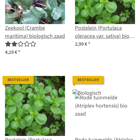
Zeekool (Crambe
Postelein (Portulaca
maritima) biologisch zaad
oleracea var. sativa) bio
zaad
2,99 €
*
4,19 €
*
BESTSELLER
BESTSELLER
Postelein (Portulaca
Rode tuinmelde (Atriplex