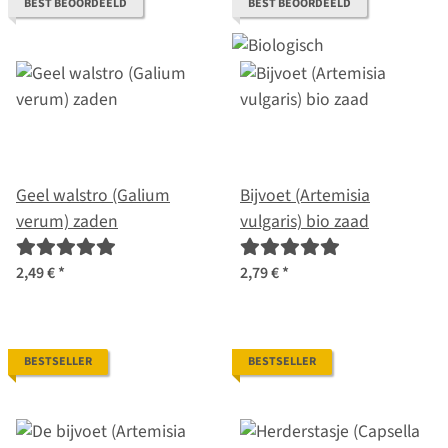
BEST BEOORDEELD
BEST BEOORDEELD
Geel walstro (Galium
Bijvoet (Artemisia
verum) zaden
vulgaris) bio zaad
2,49 €
*
2,79 €
*
BESTSELLER
BESTSELLER