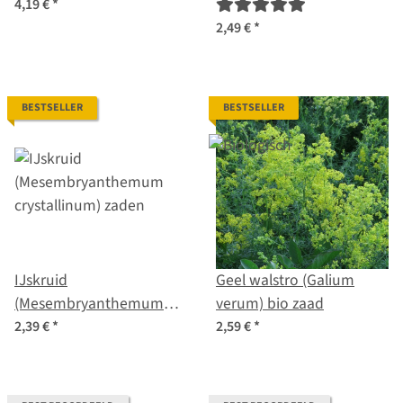
4,19 €
*
2,49 €
*
BESTSELLER
BESTSELLER
IJskruid
Geel walstro (Galium
(Mesembryanthemum
verum) bio zaad
crystallinum) zaden
2,39 €
*
2,59 €
*