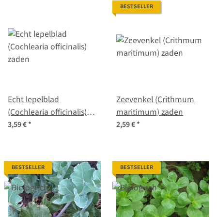
BESTSELLER
Echt lepelblad
Zeevenkel (Crithmum
(Cochlearia officinalis)
maritimum) zaden
zaden
3,59 €
*
2,59 €
*
BESTSELLER
BESTSELLER