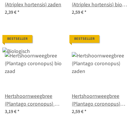
(Atriplex hortensis) zaden
(Atriplex hortensis) bio
zaad
2,39 €
*
2,59 €
*
BESTSELLER
BESTSELLER
Hertshoornweegbree
Hertshoornweegbree
(Plantago coronopus) bio
(Plantago coronopus)
zaad
zaden
3,19 €
*
2,59 €
*