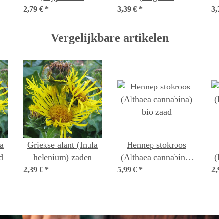
2,79 €
perforatum) bio zaad
*
3,39 €
archangelica)
*
3,
o
biologisch zaad
Vergelijkbare artikelen
la
Griekse alant (Inula
Hennep stokroos
d
helenium) zaden
(Althaea cannabina)
(
2,39 €
*
5,99 €
*
bio zaad
2,