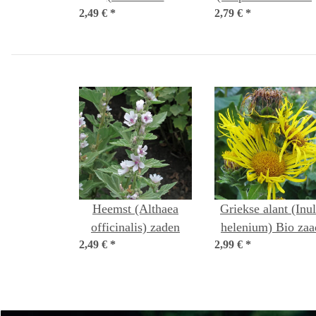
2,49 €
chamomilla) bio zaad
*
2,79 €
*
bio zaad
Heemst (Althaea
Griekse alant (Inu
officinalis) zaden
helenium) Bio zaa
2,49 €
*
2,99 €
*