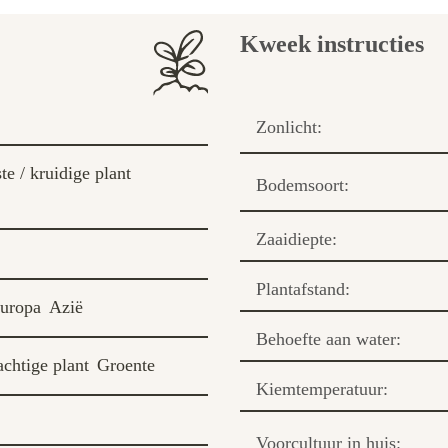
Kweek instructies
Zonlicht:
te / kruidige plant
Bodemsoort:
Zaaidiepte:
Plantafstand:
europa
Azië
Behoefte aan water:
chtige plant
Groente
Kiemtemperatuur:
Voorcultuur in huis: