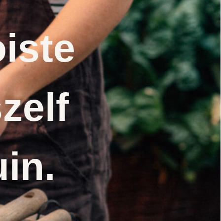
iste
zelf
uin.