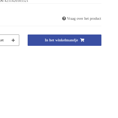
N:
4251420505521
Vraag over het product
et
In het winkelmandje