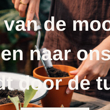
 van de moo
en naar ons
dt door de t