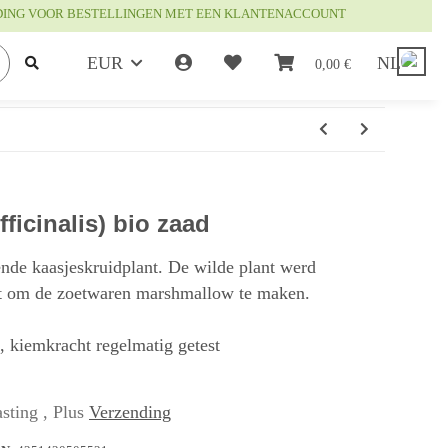
DING VOOR BESTELLINGEN MET EEN KLANTENACCOUNT
EUR
NL
0,00 €
ficinalis) bio zaad
ende kaasjeskruidplant. De wilde plant werd
kt om de zoetwaren marshmallow te maken.
t, kiemkracht regelmatig getest
sting , Plus
Verzending