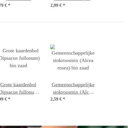
79 €
fficinalis) bio zaad
*
2,99 €
*
zaad
Grote kaardenbol
Gemeenschappelijke
Dipsacus fullonum)
stokroosmix (Alcea
99 €
*
bio zaad
2,59 €
rosea) bio zaad
*