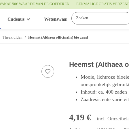
VANAF 50€ WAARDE VAN DE GOEDEREN
EENMALIGE GRATIS VERZEN
Cadeaus
Wetenswaardigheden
Service
Theekruiden
Heemst (Althaea officinalis) bio zaad
Heemst (Althaea of
Mooie, lichtroze bloei
oorspronkelijk gebrui
Inhoud: ca. 400 zaden
Zaadresistente variëtei
4,19 €
incl. Omzetbela