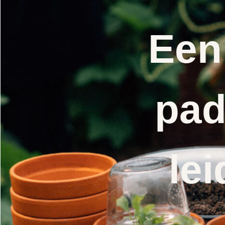
Een
pad
lei