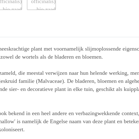
eneeskrachtige plant met voornamelijk slijmoplossende eigen
zowel de wortels als de bladeren en bloemen.
zameld, die meestal verwijzen naar hun helende werking, men
jeskruid familie (Malvaceae). De bladeren, bloemen en algehel
nde sier- en decoratieve plant in elke tuin, geschikt als kuipp
is ook bekend in een heel andere en verbazingwekkende conte
llow' is namelijk de Engelse naam van deze plant en betekent
koloniseert.