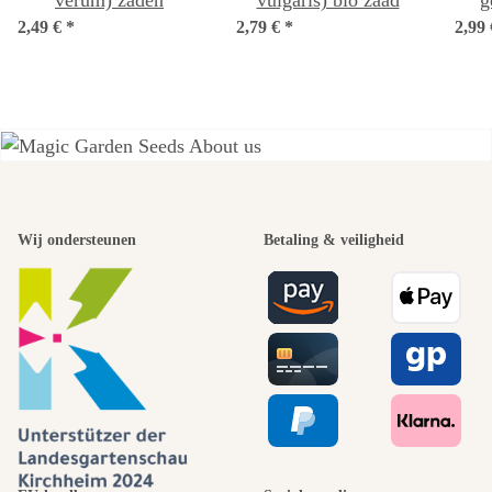
verum) zaden
vulgaris) bio zaad
g
2,49 €
*
2,79 €
*
2,99
(
v
Een van de
Wij ondersteunen
Betaling & veiligheid
mooiste paden
naar onszelf
leidt door de
tuin.