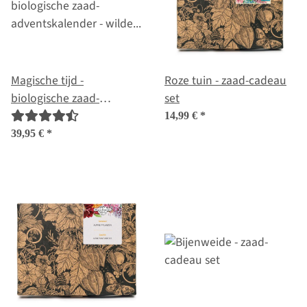
Magische tijd -
Roze tuin - zaad-cadeau
biologische zaad-
set
adventskalender - wilde
14,99 €
*
bloemenpracht
39,95 €
*