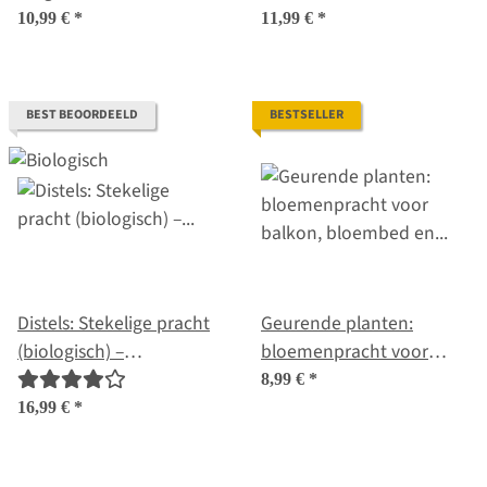
zaad set nr. 5
balkons en bijen - zaad
10,99 €
*
11,99 €
*
set nr. 28
BEST BEOORDEELD
BESTSELLER
Distels: Stekelige pracht
Geurende planten:
(biologisch) –
bloemenpracht voor
zaadgeschenk set
balkon, bloembed en
8,99 €
*
zintuigen – zaad set nr. 13
16,99 €
*