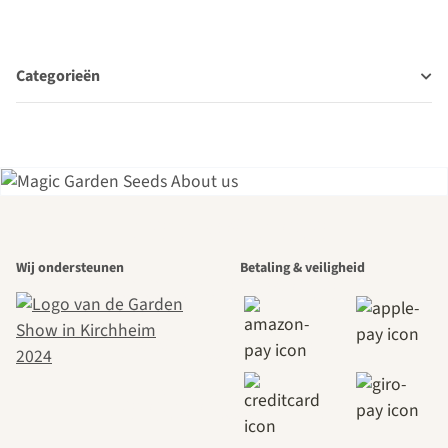
Categorieën
Een van de
Wij ondersteunen
Betaling & veiligheid
mooiste paden
naar onszelf
leidt door de