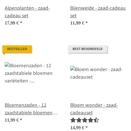
Alpenplanten - zaad-
Bijenweide - zaad-cadeau
cadeau set
set
17,99 €
*
11,99 €
*
BESTSELLER
BEST BEOORDEELD
Bloemenzaden - 12
Bloem wonder - zaad-
zaadstabiele bloemen
cadeauset
variëteiten - wild &
11,99 €
*
kleurrijk - beginner-zaad
14,99 €
*