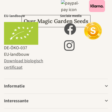
tuin.
EU-landbouw
Sociale media
Over Magic Garden Seeds
DE‑ÖKO‑037
EU-landbouw
Download biologisch
certificaat
Informatie
Interessante