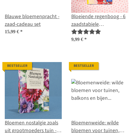
Blauwe bloemenpracht -
Bloeiende regenboog - 6
zaad-cadeau set
zaadstabiele
bloemenmixen -
15,99 €
*
spectaculair & kleurrijk -
9,99 €
*
starterszaden set
BESTSELLER
BESTSELLER
Bloemen nostalgie zoals
Bloemenweide: wilde
uit grootmoeders tuin -
bloemen voor tuinen,