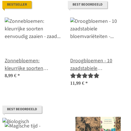
BESTSELLER
BEST BEOORDEELD
Zonnebloemen:
Droogbloemen - 10
kleurrijke soorten
zaadstabiele
eenvoudig zaaien - zaad
bloemvariëteiten -
8,99 €
*
set nr. 1
eeuwig houdbaar & mooi
11,99 €
*
- starterszaden set
BEST BEOORDEELD