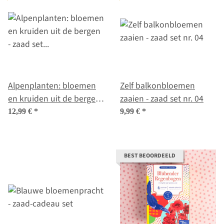
Alpenplanten: bloemen
Zelf balkonbloemen
en kruiden uit de bergen
zaaien - zaad set nr. 04
- zaad set nr. 31
12,99 €
*
9,99 €
*
BEST BEOORDEELD