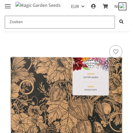
EUR
NL