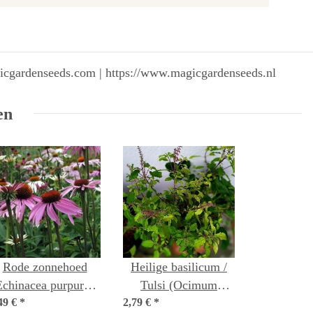
gicgardenseeds.com | https://www.magicgardenseeds.nl
en
Rode zonnehoed
Heilige basilicum /
Echinacea purpurea)
Tulsi (Ocimum
49 €
*
zaden
2,79 €
tenuiflorum syn.
*