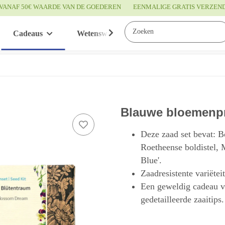
VANAF 50€ WAARDE VAN DE GOEDEREN
EENMALIGE GRATIS VERZEN
Cadeaus
Wetenswaardigheden
Service
Blauwe bloemenpr
Deze zaad set bevat: B
Roetheense boldistel,
Blue'.
Zaadresistente variëtei
Een geweldig cadeau vo
gedetailleerde zaaitips.