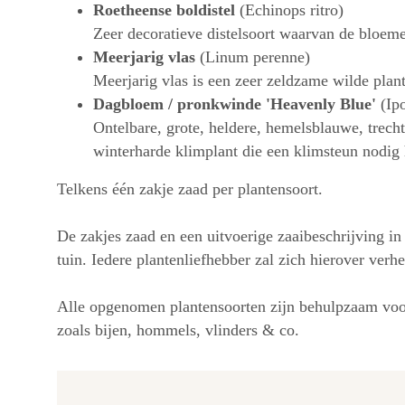
Roetheense boldistel
(Echinops ritro)
Zeer decoratieve distelsoort waarvan de bloeme
Meerjarig vlas
(Linum perenne)
Meerjarig vlas is een zeer zeldzame wilde plan
Dagbloem / pronkwinde 'Heavenly Blue'
(Ipo
Ontelbare, grote, heldere, hemelsblauwe, trec
winterharde klimplant die een klimsteun nodig 
Telkens één zakje zaad per plantensoort.
De zakjes zaad en een uitvoerige zaaibeschrijving i
tuin. Iedere plantenliefhebber zal zich hierover verh
Alle opgenomen plantensoorten zijn behulpzaam voor 
zoals bijen, hommels, vlinders & co.