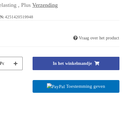
lasting , Plus
Verzending
N:
4251420519948
Vraag over het product
Pc
In het winkelmandje
Toestemming geven