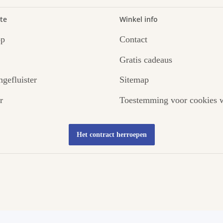
te
Winkel info
op
Contact
Gratis cadeaus
ngefluister
Sitemap
r
Toestemming voor cookies w
Het contract herroepen