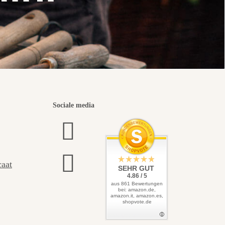
Sociale media
caat
SEHR GUT
4.86 / 5
aus 861 Bewertungen
bei: amazon.de,
amazon.it, amazon.es,
shopvote.de