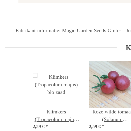
Fabrikant informatie: Magic Garden Seeds GmbH | Jun
K
Klimkers
Roze wilde tomaa
(Tropaeolum majus)
(Solanum
2,59 €
*
bio zaad
2,59 €
pimpinellifolium)
*