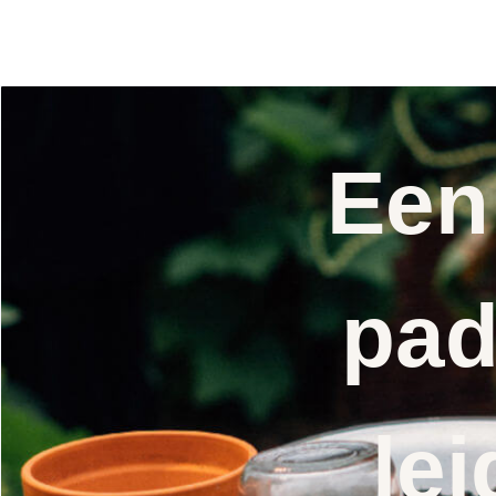
zaad
Een
pad
lei