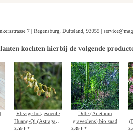
kersstrasse 7 | Regensburg, Duitsland, 93055 | service@ma
lanten kochten hierbij de volgende product
t
Vlezige hokjespeul /
Dille (Anethum
Huang-Qi (Astragalus
graveolens) bio zaad
(
2,59 €
membranaceus)
*
2,39 €
*
2,