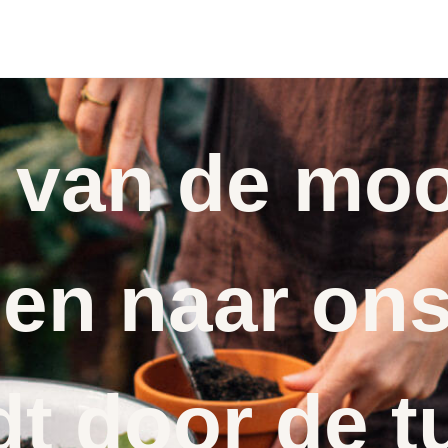
zaden
 van de moo
en naar ons
dt door de t