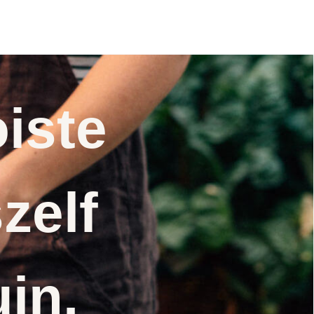
sanctum )
iste
zelf
uin.