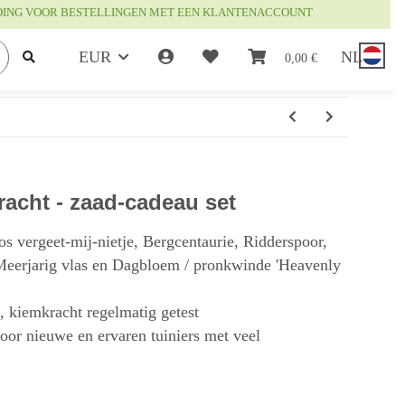
DING VOOR BESTELLINGEN MET EEN KLANTENACCOUNT
EUR
NL
0,00 €
acht - zaad-cadeau set
os vergeet-mij-nietje, Bergcentaurie, Ridderspoor,
 Meerjarig vlas en Dagbloem / pronkwinde 'Heavenly
t, kiemkracht regelmatig getest
or nieuwe en ervaren tuiniers met veel