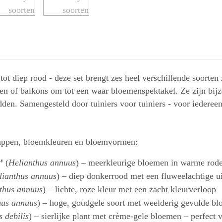
tot diep rood - deze set brengt zes heel verschillende soorte
n of balkons om tot een waar bloemenspektakel. Ze zijn bijzo
en. Samengesteld door tuiniers voor tuiniers - voor iedereen 
happen, bloemkleuren en bloemvormen:
'
(
Helianthus annuus
) – meerkleurige bloemen in warme rode
lianthus annuus
) – diep donkerrood met een fluweelachtige uit
thus annuus
) – lichte, roze kleur met een zacht kleurverloop
hus annuus
) – hoge, goudgele soort met weelderig gevulde b
 debilis
) – sierlijke plant met crème-gele bloemen – perfect 