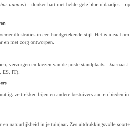
thus annuus
) – donker hart met heldergele bloemblaadjes – opv
ven
oemenillustraties in een handgetekende stijl. Het is ideaal om 
ar en met zorg ontworpen.
aien, verzorgen en kiezen van de juiste standplaats. Daarnaast
, ES, IT).
bers
uttig: ze trekken bijen en andere bestuivers aan en bieden in
en natuurlijkheid in je tuinjaar. Zes uitdrukkingsvolle soorte