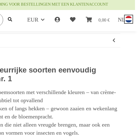
DING VOOR BESTELLINGEN MET EEN KLANTENACCOUNT
EUR
NL
0,00 €
eurrijke soorten eenvoudig
r. 1
oemsoorten met verschillende kleuren – van crème-
ubtiel tot opvallend
erken of langs hekken – gewoon zaaien en wekenlang
cht en de bloemenpracht.
 die niet alleen vreugde brengen, maar ook een
on vormen voor insecten en vogels.