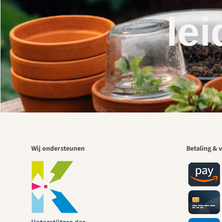
lei
Wij ondersteunen
Betaling & v