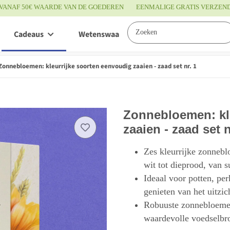
VANAF 50€ WAARDE VAN DE GOEDEREN
EENMALIGE GRATIS VERZEN
Cadeaus
Wetenswaardigheden
Service
Zonnebloemen: kleurrijke soorten eenvoudig zaaien - zaad set nr. 1
Zonnebloemen: kl
zaaien - zaad set n
Zes kleurrijke zonnebl
wit tot dieprood, van s
Ideaal voor potten, p
genieten van het uitzi
Robuuste zonnebloemen
waardevolle voedselbr