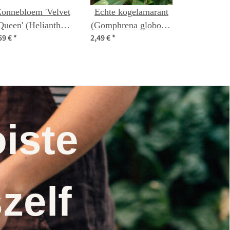
onnebloem 'Velvet
Echte kogelamarant
Queen' (Helianthus
(Gomphrena globosa)
59 €
*
2,49 €
*
annuus) bio zaad
zaden
iste
zelf