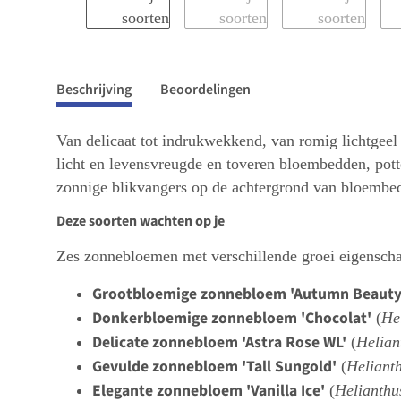
Beschrijving
Beoordelingen
Van delicaat tot indrukwekkend, van romig lichtgeel 
licht en levensvreugde en toveren bloembedden, potte
zonnige blikvangers op de achtergrond van bloembedd
Deze soorten wachten op je
Zes zonnebloemen met verschillende groei eigensc
Grootbloemige zonnebloem 'Autumn Beauty
Donkerbloemige zonnebloem 'Chocolat'
(
He
Delicate zonnebloem 'Astra Rose WL'
(
Helian
Gevulde zonnebloem 'Tall Sungold'
(
Heliant
Elegante zonnebloem 'Vanilla Ice'
(
Helianthus