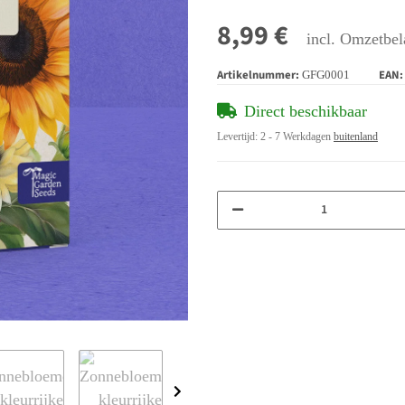
8,99 €
incl. Omzetbel
Artikelnummer:
EAN:
GFG0001
Direct beschikbaar
Levertijd:
2 - 7 Werkdagen
buitenland