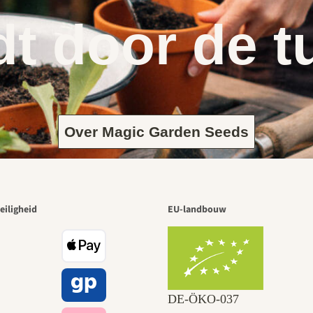
dt door de t
Over Magic Garden Seeds
eiligheid
EU-landbouw
DE‑ÖKO‑037