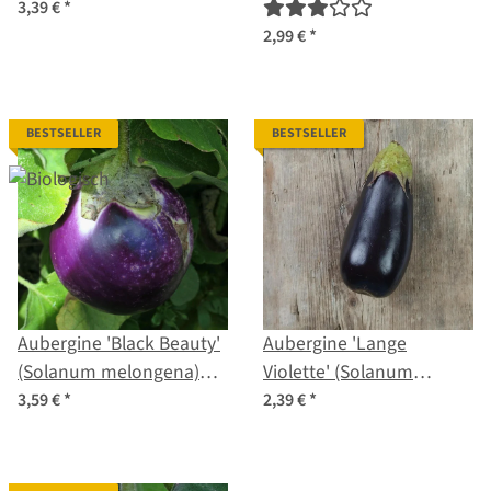
biologisch zaad
zaden
3,39 €
*
2,99 €
*
BESTSELLER
BESTSELLER
Aubergine 'Black Beauty'
Aubergine 'Lange
(Solanum melongena)
Violette' (Solanum
bio zaad
melongena) zaden
3,59 €
*
2,39 €
*