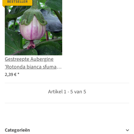
BESTSELLER
Gestreepte Aubergine
'Rotonda bianca sfumata
di rosa' (Solanum
2,39 €
*
melongena) zaden
Artikel 1 - 5 van 5
Categorieën