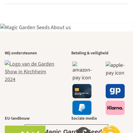
Een van de
Wij ondersteunen
Betaling & veiligheid
mooiste paden
naar onszelf
leidt door de
tuin.
EU-landbouw
Sociale media
Over Magic Garden Seeds