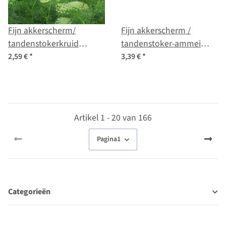
Fijn akkerscherm/
Fijn akkerscherm /
tandenstokerkruid
tandenstoker-ammei
(Ammi visnaga) zaden
(Ammi visnaga) bio zaad
2,59 €
*
3,39 €
*
Artikel 1 - 20 van 166
Pagina
1
Categorieën