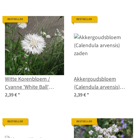
BESTSELLER
BESTSELLER
Witte Korenbloem /
Akkergoudsbloem
Cyanne 'White Ball'
(Calendula arvensis)
(Centaurea cyanus)
zaden
2,39 €
*
2,39 €
*
zaden
BESTSELLER
BESTSELLER