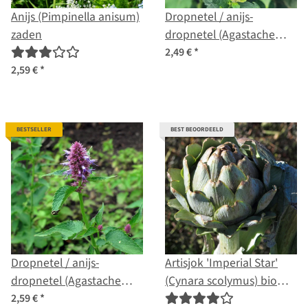
Anijs (Pimpinella anisum)
Dropnetel / anijs-
zaden
dropnetel (Agastache
foeniculum) zaden
2,49 €
*
2,59 €
*
BESTSELLER
BEST BEOORDEELD
Dropnetel / anijs-
Artisjok 'Imperial Star'
dropnetel (Agastache
(Cynara scolymus) bio
foeniculum) bio zaad
zaad
2,59 €
*