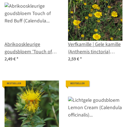
Abrikooskleurige
Verfkamille | Gele kamille
goudsbloem 'Touch of
(Anthemis tinctoria)
Red Buff' (Calendula
zaden
2,49 €
*
2,59 €
*
officinalis) zaden
BESTSELLER
BESTSELLER