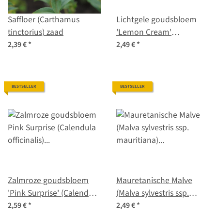
Saffloer (Carthamus
Lichtgele goudsbloem
tinctorius) zaad
'Lemon Cream'
(Calendula officinalis)
2,39 €
*
2,49 €
*
zaad
BESTSELLER
BESTSELLER
Zalmroze goudsbloem
Mauretanische Malve
'Pink Surprise' (Calendula
(Malva sylvestris ssp.
officinalis) zaad
mauritiana) Samen
2,59 €
*
2,49 €
*