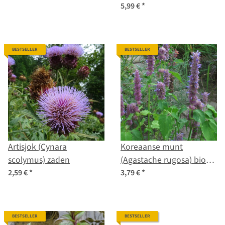
5,99 €
*
BESTSELLER
BESTSELLER
Artisjok (Cynara
Koreaanse munt
scolymus) zaden
(Agastache rugosa) bio
zaad
2,59 €
*
3,79 €
*
BESTSELLER
BESTSELLER