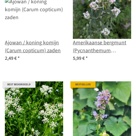
Ajowan / koning komijn
Amerikaanse bergmunt
(Carum copticum) zaden
(Pycnanthemum
pilosum) bio zaad
2,49 €
*
5,99 €
*
BEST BEOORDEELD
BESTSELLER