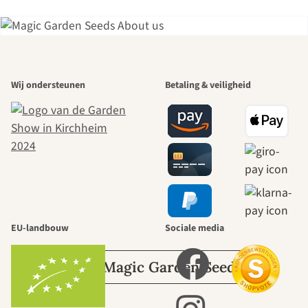
Een van de
Wij ondersteunen
Betaling & veiligheid
mooiste paden
naar onszelf
leidt door de
tuin.
EU-landbouw
Sociale media
Over Magic Garden Seeds