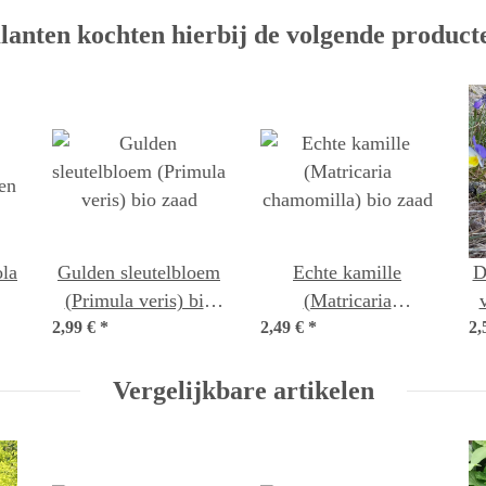
lanten kochten hierbij de volgende product
ola
Gulden sleutelbloem
Echte kamille
D
(Primula veris) bio
(Matricaria
2,99 €
*
zaad
2,49 €
chamomilla) bio zaad
*
2,
Vergelijkbare artikelen