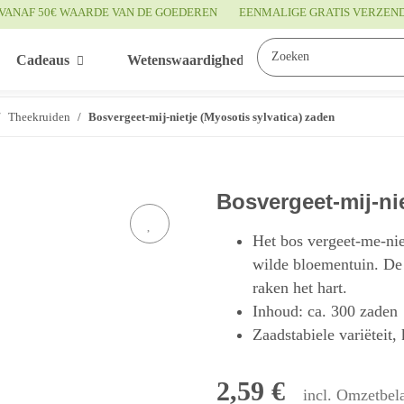
VANAF 50€ WAARDE VAN DE GOEDEREN
EENMALIGE GRATIS VERZEN
Cadeaus
Wetenswaardigheden
Service
Theekruiden
Bosvergeet-mij-nietje (Myosotis sylvatica) zaden
Bosvergeet-mij-nie
Het bos vergeet-me-nie
wilde bloementuin. De
raken het hart.
Inhoud: ca. 300 zaden
Zaadstabiele variëteit,
2,59 €
incl. Omzetbela