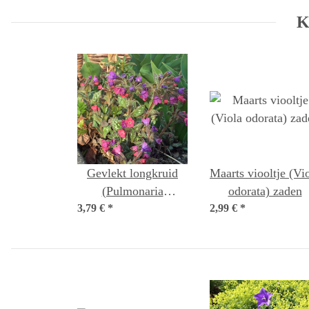
K
Gevlekt longkruid
Maarts viooltje (Vi
(Pulmonaria
odorata) zaden
3,79 €
officinalis) bio zaad
*
2,99 €
*