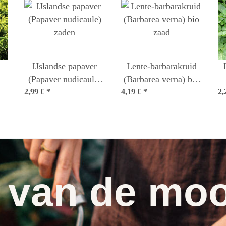
IJslandse papaver
Lente-barbarakruid
(Papaver nudicaule)
(Barbarea verna) bio
2,99 €
*
zaden
4,19 €
*
zaad
2,
n
 van de moo