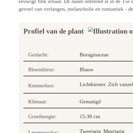
eeuwige blik ernaar. De naam ontstond al in de 15e e
gevoel van verlangen, melancholie en romantiek - de 
Profiel van de plant
Geslacht:
Boraginaceae
Bloemkleur:
Blauw
Lichtkiemer
Zich vanzel
Kenmerken:
Klimaat:
Gematigd
Groeihoogte:
15-30 cm
Tweejarig
Meerjarig
Levenscyclus: