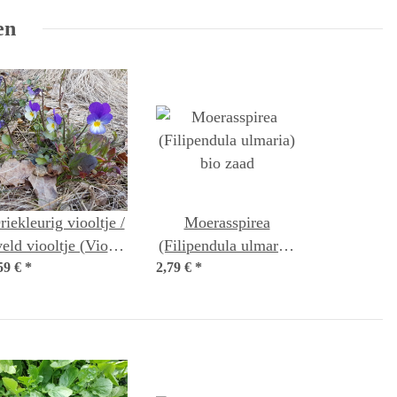
en
riekleurig viooltje /
Moerasspirea
veld viooltje (Viola
(Filipendula ulmaria)
59 €
tricolor) bio zaad
*
2,79 €
*
bio zaad