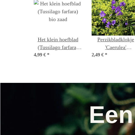
Het klein hoefblad
Perzikbladklokje
(Tussilago farfara)
'Caerulea'
4,99 €
*
bio zaad
2,49 €
(Campanula
*
persicifolia) zade
Een