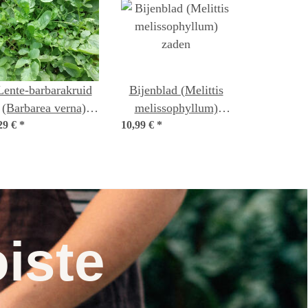
Lente-barbarakruid
Bijenblad (Melittis
(Barbarea verna)
melissophyllum)
29 €
*
zaden
10,99 €
*
zaden
iste