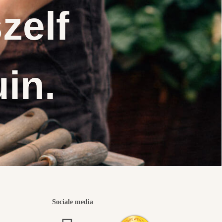
zelf
uin.
Sociale media