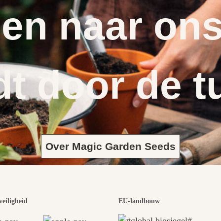
en naar ons
dt door de t
Over Magic Garden Seeds
veiligheid
EU-landbouw