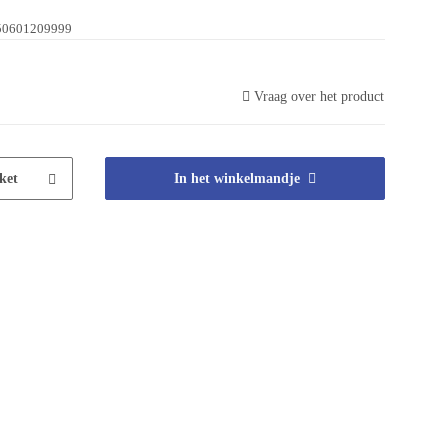
50601209999
Vraag over het product
ket
In het winkelmandje