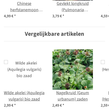
Chinese
Gevlekt longkruid
herfstanemoon
(Pulmonaria
(Anemone
officinalis) bio zaad
ca
4,99 €
*
3,79 €
*
4,59
hupehensis var.
japonica) zaden
Vergelijkbare artikelen
Wilde akelei (Aquilegia
Nagelkruid (Geum
vulgaris) bio zaad
urbanum) zaden
(He
2,99 €
*
2,49 €
*
2,59