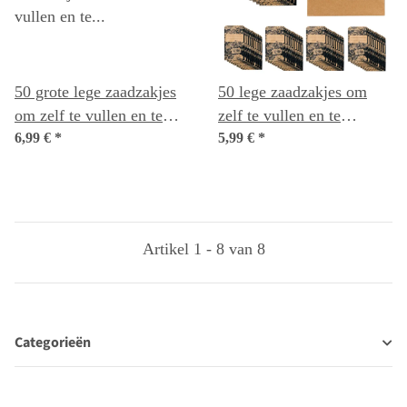
50 grote lege zaadzakjes
50 lege zaadzakjes om
om zelf te vullen en te
zelf te vullen en te
beschrijven voor zelf
6,99 €
*
beschrijven van zelf
5,99 €
*
geoogste zaden
geoogste zaden
Artikel 1 - 8 van 8
Categorieën