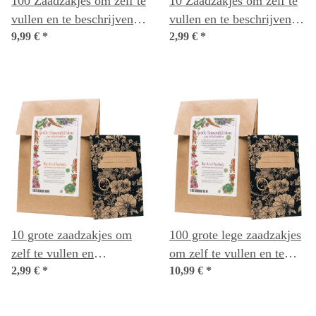
100 Zaadzakjes om zelf te
10 Zaadzakjes om zelf te
vullen en te beschrijven
vullen en te beschrijven
van zelf geoogste zaden
9,99 €
*
van zelf geoogste zaden
2,99 €
*
10 grote zaadzakjes om
100 grote lege zaadzakjes
zelf te vullen en
om zelf te vullen en te
beschrijven voor zelf
2,99 €
*
beschrijven voor zelf
10,99 €
*
geoogste zaden zoals
geoogste zaden
bonen, erwten, mais of