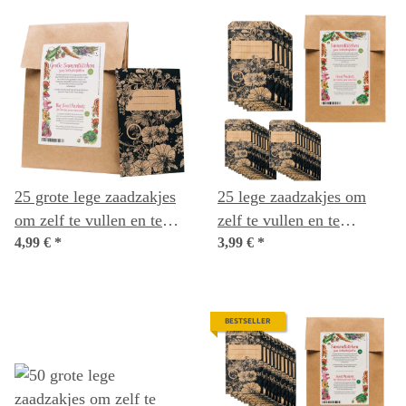
grotere hoeveelheden van
kleine korrels
25 grote lege zaadzakjes
25 lege zaadzakjes om
om zelf te vullen en te
zelf te vullen en te
beschrijven voor zelf
4,99 €
*
beschrijven van zelf
3,99 €
*
geoogste zaden
geoogste zaden
BESTSELLER