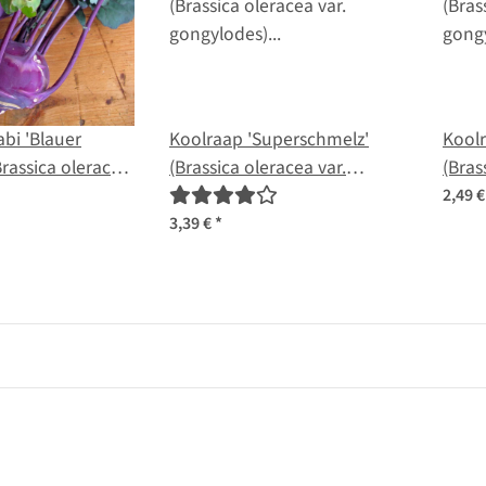
abi 'Blauer
Koolraap 'Superschmelz'
Koolr
Brassica oleracea
(Brassica oleracea var.
(Bras
des) zaden
gongylodes) bio zaad
gong
2,49 
3,39 €
*