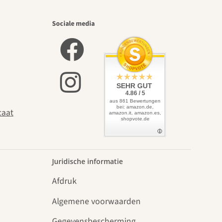
iste
Sociale media
f leidt
SEHR GUT
4.86 / 5
aus 861 Bewertungen
bei: amazon.de,
caat
amazon.it, amazon.es,
shopvote.de
.
Juridische informatie
Afdruk
Algemene voorwaarden
Gegevensbescherming