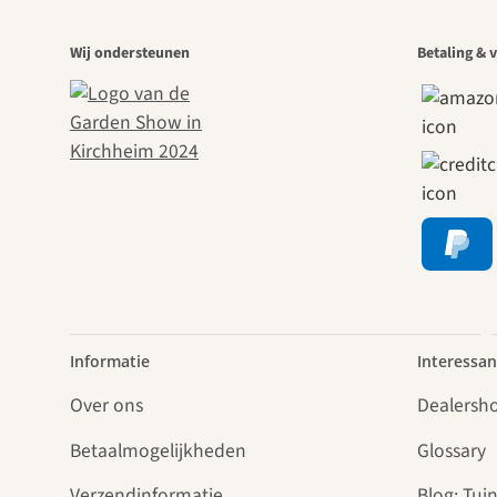
Een
Wij ondersteunen
Betaling & v
paden 
Informatie
Interessan
Over ons
Dealersh
Betaalmogelijkheden
Glossary
Verzendinformatie
Blog: Tuin