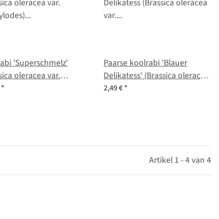
abi 'Superschmelz'
Paarse koolrabi 'Blauer
sica oleracea var.
Delikatess' (Brassica oleracea
ylodes) zaden
var. gongylodes) zaden
€
*
2,49 €
*
Artikel 1 - 4 van 4