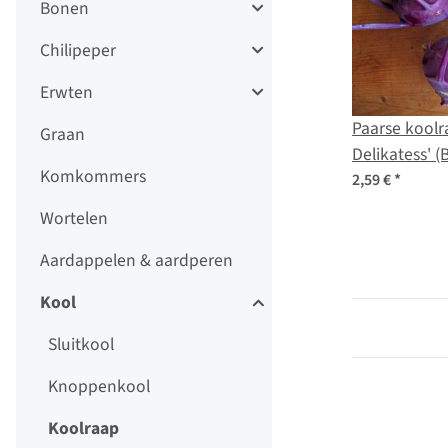
Bonen
Chilipeper
Erwten
Paarse koolr
Graan
Delikatess' (
Komkommers
var. gongylo
2,59 €
*
Wortelen
Aardappelen & aardperen
Kool
Sluitkool
Knoppenkool
Koolraap