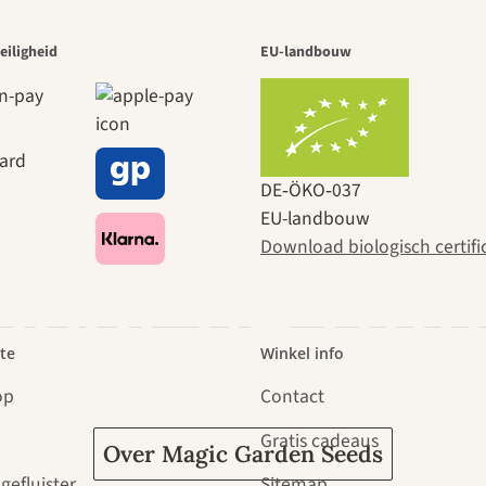
 van de moo
eiligheid
EU-landbouw
naar onszel
DE‑ÖKO‑037
EU-landbouw
Download biologisch certifi
door de tuin
te
Winkel info
op
Contact
Gratis cadeaus
Over Magic Garden Seeds
gefluister
Sitemap