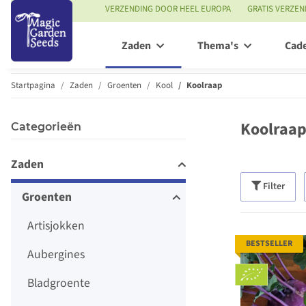
VERZENDING DOOR HEEL EUROPA
GRATIS VERZEN
Zaden
Thema's
Cad
Startpagina
Zaden
Groenten
Kool
Koolraap
Koolraap
Categorieën
Zaden
Filter
Groenten
Artisjokken
BESTSELLER
Aubergines
Bladgroente