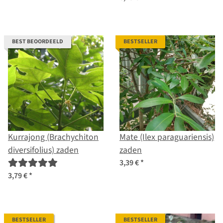
BEST BEOORDEELD
BESTSELLER
Kurrajong (Brachychiton
Mate (Ilex paraguariensis)
diversifolius) zaden
zaden
3,39 €
*
3,79 €
*
BESTSELLER
BESTSELLER