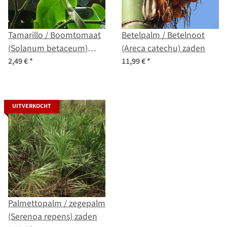
Tamarillo / Boomtomaat
Betelpalm / Betelnoot
(Solanum betaceum)
(Areca catechu) zaden
zaden
2,49 €
*
11,99 €
*
UITVERKOCHT
Palmettopalm / zegepalm
(Serenoa repens) zaden