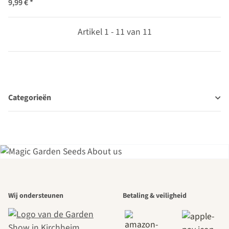
9,99 €
*
Artikel 1 - 11 van 11
Categorieën
Een van de
Wij ondersteunen
Betaling & veiligheid
mooiste paden