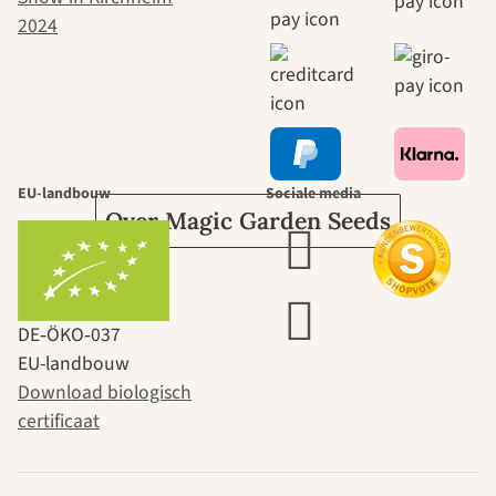
naar onszelf
leidt door de
tuin.
EU-landbouw
Sociale media
Over Magic Garden Seeds
DE‑ÖKO‑037
EU-landbouw
Download biologisch
certificaat