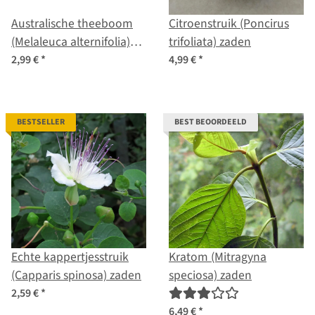
Australische theeboom
Citroenstruik (Poncirus
(Melaleuca alternifolia)
trifoliata) zaden
zaden
2,99 €
*
4,99 €
*
BESTSELLER
BEST BEOORDEELD
Echte kappertjesstruik
Kratom (Mitragyna
(Capparis spinosa) zaden
speciosa) zaden
2,59 €
*
6,49 €
*