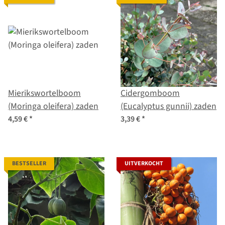
Mierikswortelboom
Cidergomboom
(Moringa oleifera) zaden
(Eucalyptus gunnii) zaden
4,59 €
*
3,39 €
*
BESTSELLER
UITVERKOCHT