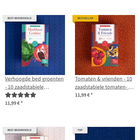
BEST BEOORDEELD
BESTSELLER
Verhoogde bed groenten
Tomaten & vrienden - 10
- 10 zaadstabiele
zaadstabiele tomaten- en
groenterassen -
kruidenvariëteiten -
11,99 €
*
gemakkelijk & hoge
kleurrijk & heerlijk -
11,99 €
*
opbrengst - start zaai set
starter zaad set
BEST BEOORDEELD
TOP