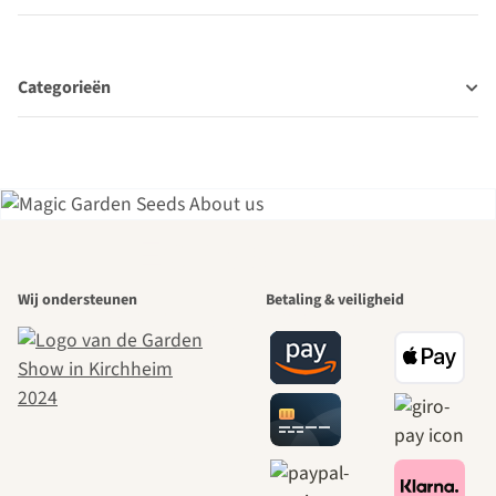
Categorieën
Een van de
Wij ondersteunen
Betaling & veiligheid
mooiste paden
naar onszelf
leidt door de