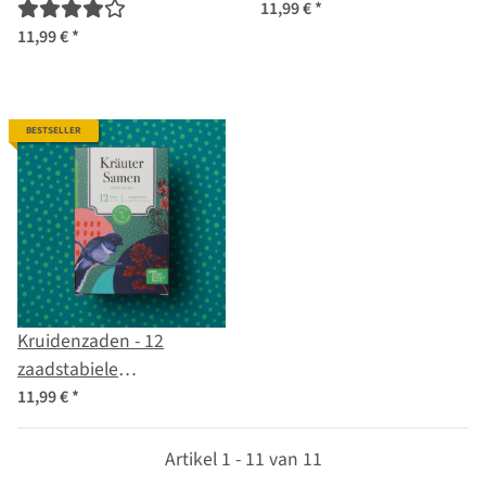
groentesoorten -
zaadstabiele
11,99 €
*
eenvoudig &
geneeskrachtige
11,99 €
*
winstgevend - beginner-
kruidenvarianten -
zaad set
traditioneel & heilzaam -
zaadpakket voor
BESTSELLER
beginners
Kruidenzaden - 12
zaadstabiele
keukenkruidenvariëteiten
11,99 €
*
- pittig & heerlijk -
beginner-zaad set
Artikel 1 - 11 van 11