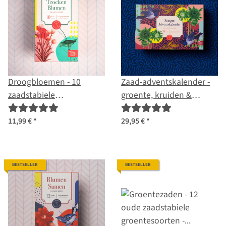
Droogbloemen - 10
Zaad-adventskalender -
zaadstabiele
groente, kruiden &
bloemvariëteiten -
bloemen-zaden
eeuwig houdbaar & mooi
11,99 €
*
29,95 €
*
- starterszaden set
BESTSELLER
BESTSELLER