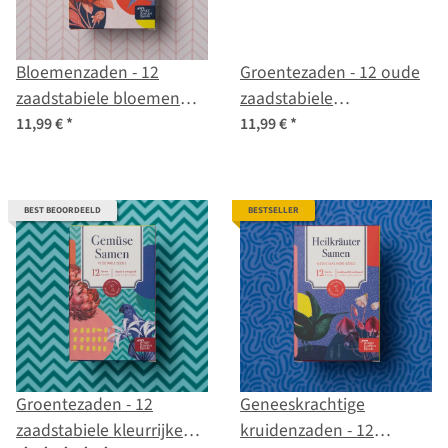
Bloemenzaden - 12
Groentezaden - 12 oude
zaadstabiele bloemen
zaadstabiele
variëteiten - wild &
groentesoorten - bijna
11,99 €
*
11,99 €
*
kleurrijk - beginner-zaad
vergeten & lekker -
set
Zaadpakket voor
beginners
BEST BEOORDEELD
BESTSELLER
Groentezaden - 12
Geneeskrachtige
zaadstabiele kleurrijke
kruidenzaden - 12