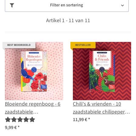
Filter en sortering
Artikel 1 - 11 van 11
BEST BEOORDEELD
BESTSELLER
Bloeiende regenboog - 6
Chili's & vrienden - 10
zaadstabiele
zaadstabiele chilipepers
bloemenmixen -
en kruidenvariëteiten -
11,99 €
*
spectaculair & kleurrijk -
exotisch & pittig - starter
9,99 €
*
starterszaden set
zaad set