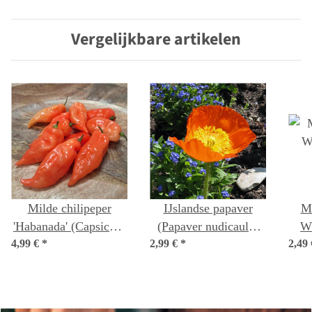
kleurrijk - beginner-
geneeskrachtige
zaad set
kruidenvarianten -
Vergelijkbare artikelen
traditioneel &
b
heilzaam - zaadpakket
voor beginners
Milde chilipeper
IJslandse papaver
Mu
'Habanada' (Capsicum
(Papaver nudicaule)
Wh
4,99 €
chinense) zaden
*
2,99 €
*
zaden
2,49