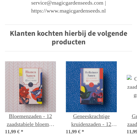
service@magicgardenseeds.com |
https://www.magicgardenseeds.nl
Klanten kochten hierbij de volgende
producten
Bloemenzaden - 12
Geneeskrachtige
Gr
zaadstabiele bloemen
kruidenzaden - 12
zaad
11,99 €
variëteiten - wild &
*
11,99 €
zaadstabiele
*
11,9
g