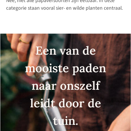
Nee, niet alle papaversoorten zijn eetbaar. In deze
categorie staan vooral sier- en wilde planten centraal.
Een van de
mooiste paden
naar onszelf
leidt door de
tuin.