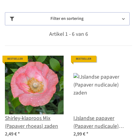
Filter en sortering
Artikel 1 - 6 van 6
BESTSELLER
BESTSELLER
Shirley-klaproos Mix
IJslandse papaver
(Papaver rhoeas) zaden
(Papaver nudicaule)
zaden
2,49 €
*
2,99 €
*