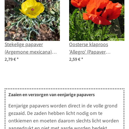
Stekelige papaver
Oosterse klaproos
(Argemone mexicana)
'Allegro' (Papaver
zaden
orientale) zaden
2,79 €
*
2,59 €
*
Zaaien en verzorgen van eenjarige papavers
Eenjarige papavers worden direct in de volle grond
gezaaid. De zaden hebben licht nodig om te
ontkiemen en moeten daarom slechts licht worden
aangedrukt en niet met aarde worden bedekt.