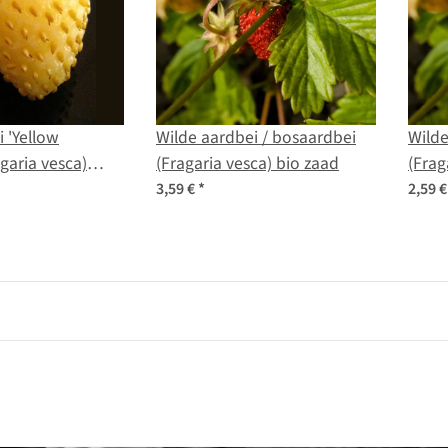
 'Yellow
Wilde aardbei / bosaardbei
Wilde
garia vesca)
(Fragaria vesca) bio zaad
(Frag
3,59 €
*
2,59 