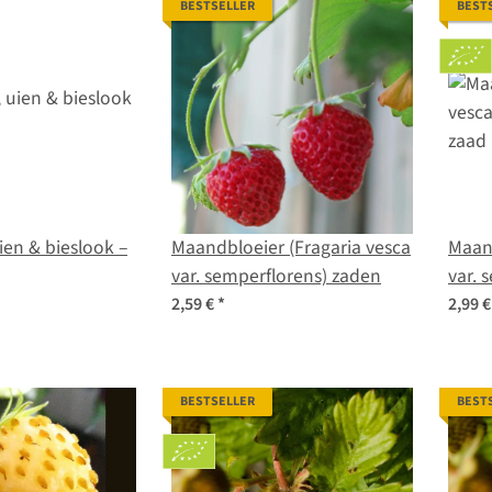
BESTSELLER
BEST
ien & bieslook –
Maandbloeier (Fragaria vesca
Maand
var. semperflorens) zaden
var. 
2,59 €
*
2,99 
BESTSELLER
BEST