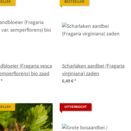
SELLER
BESTSELLER
bloeier (Fragaria vesca
Scharlaken aardbei (Fragaria
semperflorens) bio zaad
virginiana) zaden
€
*
6,49 €
*
SELLER
UITVERKOCHT