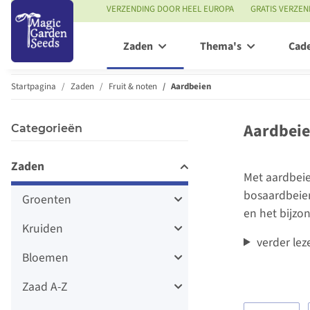
VERZENDING DOOR HEEL EUROPA
GRATIS VERZEN
Zaden
Thema's
Cad
Startpagina
Zaden
Fruit & noten
Aardbeien
Aardbeie
Categorieën
Zaden
Met aardbeie
bosaardbeien
Groenten
en het bijzo
Kruiden
verder lez
Bloemen
Zaad A-Z