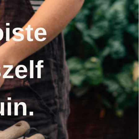
iste
zelf
uin.