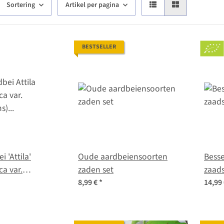
Sortering
Artikel per pagina
BESTSELLER
 'Attila'
Oude aardbeiensoorten
Besse
ca var.
zaden set
zaad
ns) zaden
8,99 €
*
14,99