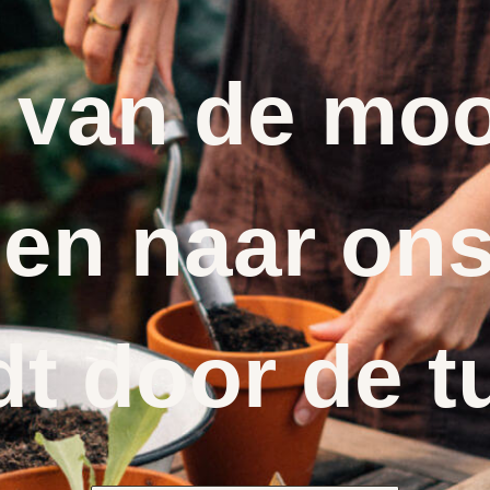
 van de moo
en naar ons
dt door de t