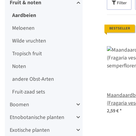
Fruit & noten
Filter
Aardbeien
Meloenen
BESTSELLER
Wilde vruchten
Tropisch fruit
Noten
andere Obst-Arten
Fruit-zaad sets
Maandaardbei
(Fragaria ves
Boomen
semperflore
2,59 €
*
Etnobotanische planten
Exotische planten