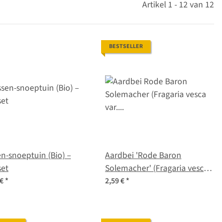
Artikel 1 - 12 van 12
BESTSELLER
n-snoeptuin (Bio) –
Aardbei 'Rode Baron
set
Solemacher' (Fragaria vesca
var. semperflorens) zaden
 €
*
2,59 €
*