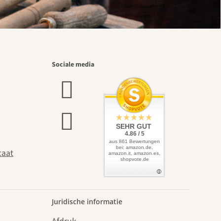
Sociale media
SEHR GUT
4.86 / 5
aus 861 Bewertungen
bei: amazon.de,
caat
amazon.it, amazon.es,
shopvote.de
Juridische informatie