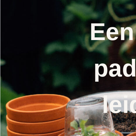
Een
pad
lei