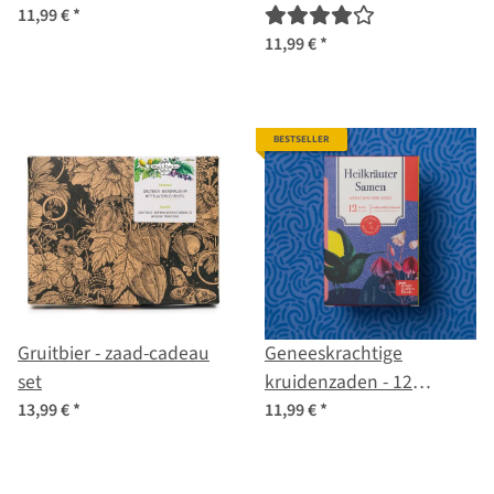
groentesoorten - bijna
groentesoorten -
11,99 €
*
vergeten & lekker -
eenvoudig &
11,99 €
*
Zaadpakket voor
winstgevend - beginner-
beginners
zaad set
BESTSELLER
Gruitbier - zaad-cadeau
Geneeskrachtige
set
kruidenzaden - 12
zaadstabiele
13,99 €
*
11,99 €
*
geneeskrachtige
kruidenvarianten -