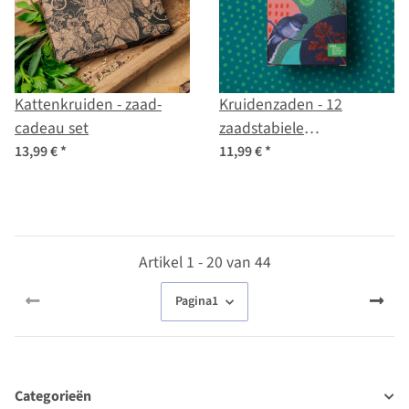
Kattenkruiden - zaad-
Kruidenzaden - 12
cadeau set
zaadstabiele
keukenkruidenvariëteiten
13,99 €
*
11,99 €
*
- pittig & heerlijk -
beginner-zaad set
Artikel 1 - 20 van 44
Pagina
1
Categorieën