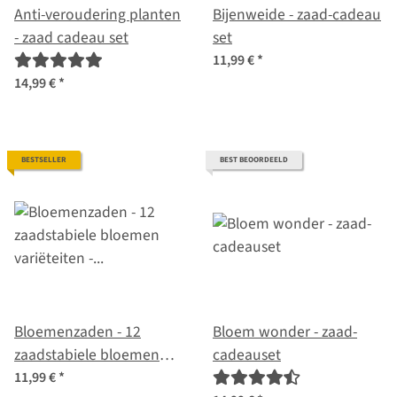
Anti-veroudering planten
Bijenweide - zaad-cadeau
- zaad cadeau set
set
11,99 €
*
14,99 €
*
BESTSELLER
BEST BEOORDEELD
Bloemenzaden - 12
Bloem wonder - zaad-
zaadstabiele bloemen
cadeauset
variëteiten - wild &
11,99 €
*