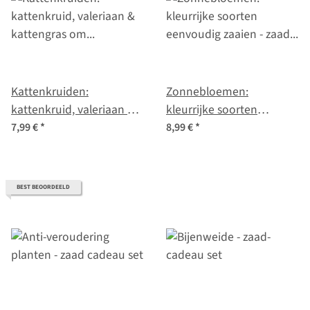
Kattenkruiden:
Zonnebloemen:
kattenkruid, valeriaan &
kleurrijke soorten
kattengras om zelf te
eenvoudig zaaien - zaad
7,99 €
*
8,99 €
*
kweken – zaad set nr. 23
set nr. 1
BEST BEOORDEELD