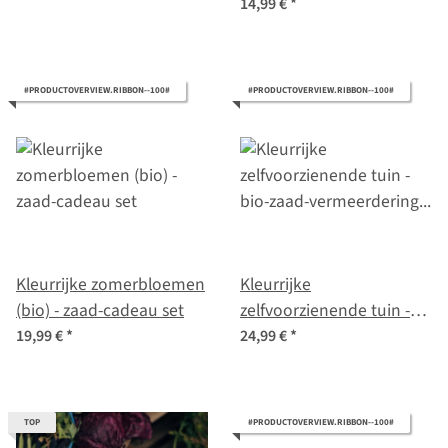
kleurrijk - beginner-zaad
14,99 €
*
set
#PRODUCTOVERVIEW.RIBBON--100#
#PRODUCTOVERVIEW.RIBBON--100#
Kleurrijke zomerbloemen
Kleurrijke
(bio) - zaad-cadeau set
zelfvoorzienende tuin -
bio-zaad-vermeerdering
19,99 €
*
24,99 €
*
set voor alle
groentetuinders
TOP
#PRODUCTOVERVIEW.RIBBON--100#