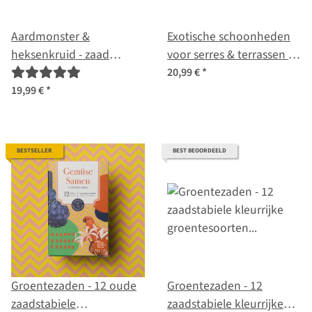
Aardmonster &
Exotische schoonheden
heksenkruid - zaad
voor serres & terrassen -
cadeau set voor kinderen
zaad-cadeauset
20,99 €
*
19,99 €
*
BESTSELLER
BEST BEOORDEELD
Groentezaden - 12 oude
Groentezaden - 12
zaadstabiele
zaadstabiele kleurrijke