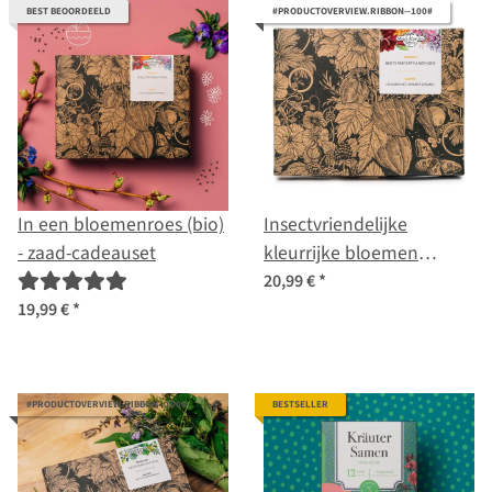
traditioneel & heilzaam -
BEST BEOORDEELD
#PRODUCTOVERVIEW.RIBBON--100#
zaadpakket voor
beginners
In een bloemenroes (bio)
Insectvriendelijke
- zaad-cadeauset
kleurrijke bloemen
(biologisch) - zaad-
20,99 €
*
cadeauset
19,99 €
*
#PRODUCTOVERVIEW.RIBBON--100#
BESTSELLER