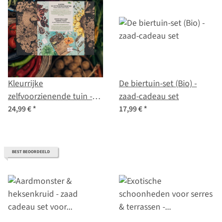
Kleurrijke
De biertuin-set (Bio) -
zelfvoorzienende tuin -
zaad-cadeau set
bio-zaad-vermeerdering
24,99 €
*
17,99 €
*
set voor alle
groentetuinders
BEST BEOORDEELD