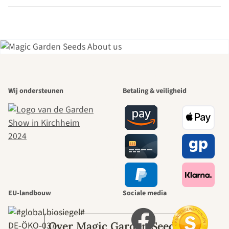
Een van de
Wij ondersteunen
Betaling & veiligheid
mooiste paden
naar onszelf
leidt door de
tuin.
EU-landbouw
Sociale media
DE‑ÖKO‑037
Over Magic Garden Seeds