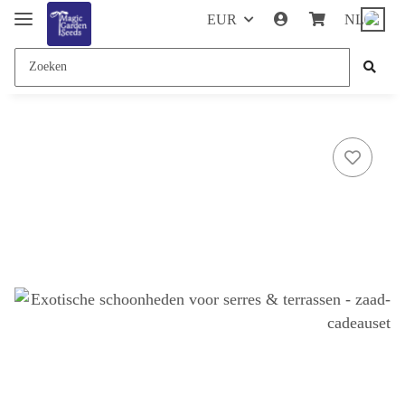
EUR
NL