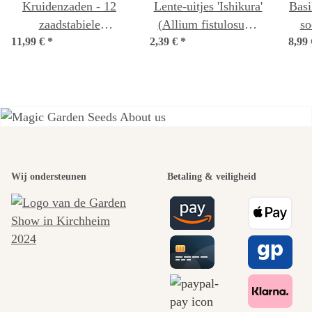
Kruidenzaden - 12
Lente-uitjes 'Ishikura'
Basi
zaadstabiele
(Allium fistulosum)
so
keukenkruidenvariëteiten
11,99 €
*
2,39 €
*
zaden
8,99
wer
- pittig & heerlijk -
beginner-zaad set
Een van de
Wij ondersteunen
Betaling & veiligheid
mooiste paden
naar onszelf
leidt door de