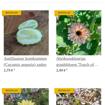
BESTSELLER
BESTSELLER
Antilliaanse komkommer
Abrikooskleurige
(Cucumis anguria) zaden
goudsbloem 'Touch of
2,79 €
*
2,49 €
*
Red Buff' (Calendula
officinalis) zaden
BESTSELLER
BESTSELLER