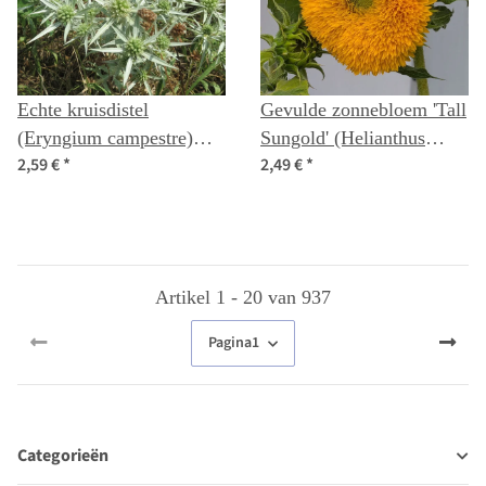
Echte kruisdistel
Gevulde zonnebloem 'Tall
(Eryngium campestre)
Sungold' (Helianthus
2,59 €
*
2,49 €
*
zaden
annuus) zaden
Artikel 1 - 20 van 937
Pagina
1
Categorieën