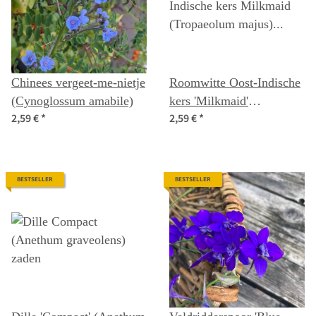
Chinees vergeet-me-nietje
Roomwitte Oost-Indische
(Cynoglossum amabile)
kers 'Milkmaid'
2,59 €
*
2,59 €
*
(Tropaeolum majus)
zaden
BESTSELLER
BESTSELLER