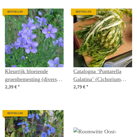
BESTSELLER
BESTSELLER
Kleurrijk bloeiende
Catalogna ‘Puntarella
groenbemesting (diverse
Galatina’ (Cichorium
2,39 €
*
2,79 €
*
soorten en variëteiten)
intybus var. foliosum)
biologische zaad mix
zaad
BESTSELLER