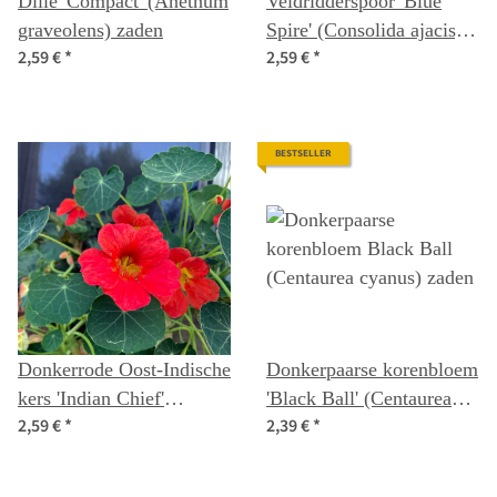
Dille 'Compact' (Anethum
Veldridderspoor 'Blue
graveolens) zaden
Spire' (Consolida ajacis)
2,59 €
*
2,59 €
*
zaden
BESTSELLER
Donkerrode Oost-Indische
Donkerpaarse korenbloem
kers 'Indian Chief'
'Black Ball' (Centaurea
2,59 €
*
2,39 €
*
(Tropaeolum majus)
cyanus) zaden
zaden