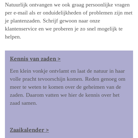
Natuurlijk ontvangen we ook graag persoonlijke vragen
per e-mail als er onduidelijkheden of problemen zijn met
je plantenzaden. Schrijf gewoon naar onze
klantenservice en we proberen je zo snel mogelijk te
helpen.
Kennis van zaden >
Een klein vonkje ontvlamt en laat de natuur in haar
volle pracht tevoorschijn komen. Reden genoeg om
meer te weten te komen over de geheimen van de
zaden. Daarom vatten we hier de kennis over het
zaad samen.
Zaaikalender >