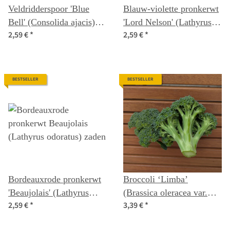
Veldridderspoor 'Blue
Blauw-violette pronkerwt
Bell' (Consolida ajacis)
'Lord Nelson' (Lathyrus
2,59 €
*
2,59 €
*
zaden
odoratus) zaden
BESTSELLER
BESTSELLER
Bordeauxrode pronkerwt
Broccoli ‘Limba’
'Beaujolais' (Lathyrus
(Brassica oleracea var.
2,59 €
*
3,39 €
*
odoratus) zaden
italica) biologisch zaad