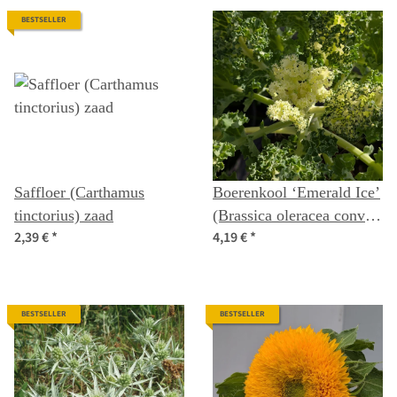
BESTSELLER
Saffloer (Carthamus
Boerenkool ‘Emerald Ice’
tinctorius) zaad
(Brassica oleracea convar.
2,39 €
*
4,19 €
*
acephala var. sabellica)
zaden
BESTSELLER
BESTSELLER