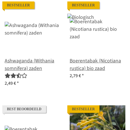
BESTSELLER
BESTSELLER
Ashwaganda (Withania
Boerentabak (Nicotiana
somnifera) zaden
rustica) bio zaad
2,79 €
*
2,49 €
*
BEST BEOORDEELD
BESTSELLER