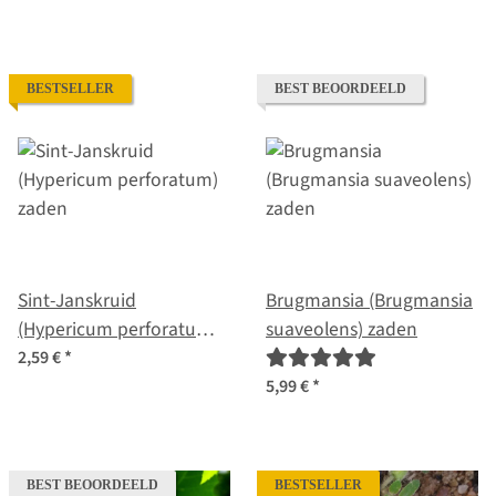
BESTSELLER
BEST BEOORDEELD
Sint-Janskruid
Brugmansia (Brugmansia
(Hypericum perforatum)
suaveolens) zaden
zaden
2,59 €
*
5,99 €
*
BEST BEOORDEELD
BESTSELLER