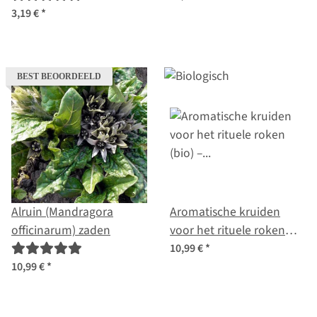
3,19 €
*
BEST BEOORDEELD
Alruin (Mandragora
Aromatische kruiden
officinarum) zaden
voor het rituele roken
(bio) – zaad set
10,99 €
*
10,99 €
*