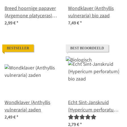
Breed hoornige papaver
Wondklaver (Anthyllis
(Argemone platyceras)
vulneraria) bio zaad
bio zaad
2,99 €
*
7,49 €
*
BESTSELLER
BEST BEOORDEELD
Wondklaver (Anthyllis
Echt Sint-Janskruid
vulneraria) zaden
(Hypericum perforatum)
bio zaad
2,49 €
*
2,79 €
*