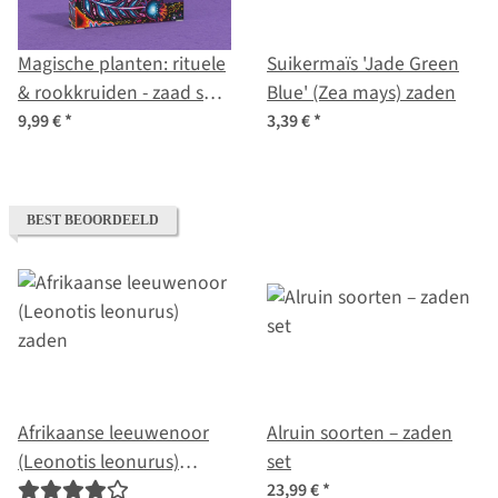
Magische planten: rituele
Suikermaïs 'Jade Green
& rookkruiden - zaad set
Blue' (Zea mays) zaden
nr. 9
9,99 €
*
3,39 €
*
BEST BEOORDEELD
Afrikaanse leeuwenoor
Alruin soorten – zaden
(Leonotis leonurus)
set
zaden
23,99 €
*