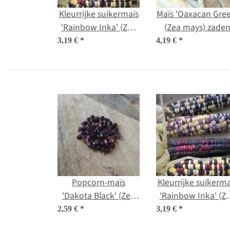
Kleurrijke suikermaïs
Maïs 'Oaxacan Gree
'Rainbow Inka' (Zea
(Zea mays) zade
mays) bio zaad
3,19 €
*
4,19 €
*
Popcorn-maïs
Kleurrijke suikerma
'Dakota Black' (Zea
'Rainbow Inka' (Z
mays) zaden
mays) bio zaad
2,59 €
*
3,19 €
*