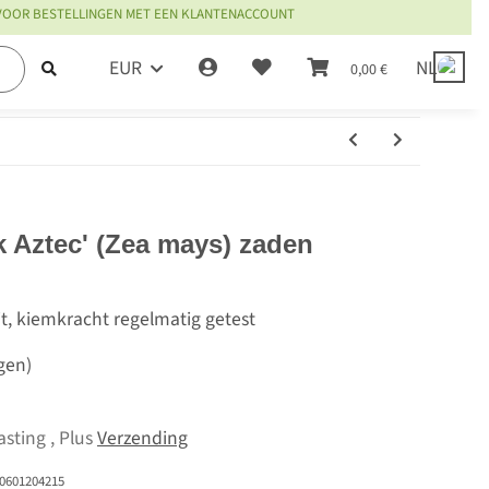
 VOOR BESTELLINGEN MET EEN KLANTENACCOUNT
EUR
NL
0,00 €
k Aztec' (Zea mays) zaden
it, kiemkracht regelmatig getest
gen)
asting , Plus
Verzending
0601204215