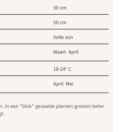
30 cm
50 cm
Volle zon
Maart
April
18-24° C
April
Mei
jn. In een "blok" gezaaide planten groeien beter
t.