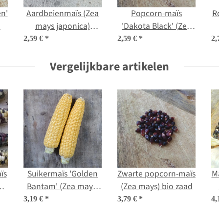
n'
Aardbeienmaïs (Zea
Popcorn-maïs
R
n
mays japonica)
'Dakota Black' (Zea
zaden
mays) zaden
2,59 €
*
2,59 €
*
2,
Vergelijkbare artikelen
ïs
Suikermaïs 'Golden
Zwarte popcorn-maïs
M
ea
Bantam' (Zea mays)
(Zea mays) bio zaad
bio zaad
3,19 €
*
3,79 €
*
4,