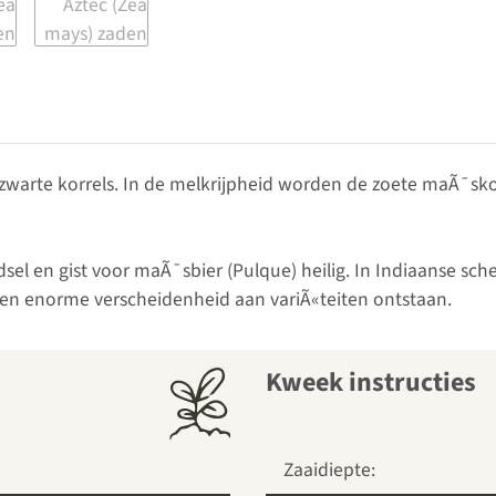
warte korrels. In de melkrijpheid worden de zoete maÃ¯skol
sel en gist voor maÃ¯sbier (Pulque) heilig. In Indiaanse s
een enorme verscheidenheid aan variÃ«teiten ontstaan.
Kweek instructies
Zaaidiepte: