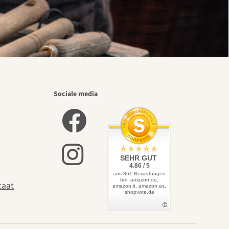
Sociale media
SEHR GUT
4.86 / 5
aus 861 Bewertungen
bei: amazon.de,
caat
amazon.it, amazon.es,
shopvote.de