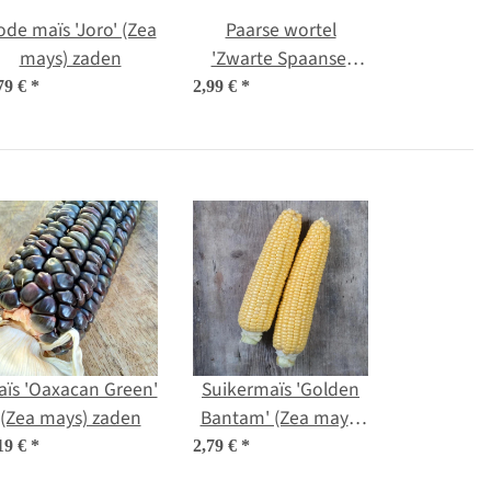
ode maïs 'Joro' (Zea
Paarse wortel
mays) zaden
'Zwarte Spaanse'
(Daucus carota)
79 €
*
2,99 €
*
zaden
aïs 'Oaxacan Green'
Suikermaïs 'Golden
(Zea mays) zaden
Bantam' (Zea mays)
zaden
19 €
*
2,79 €
*