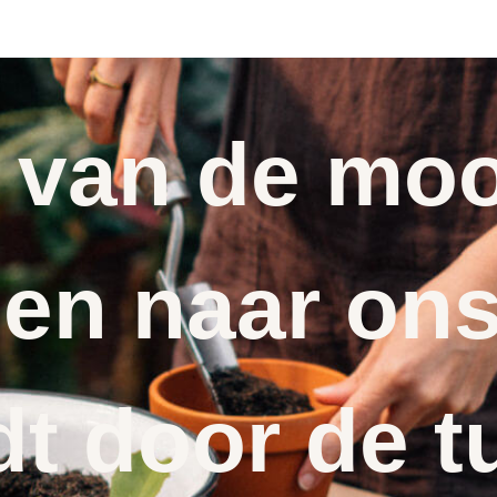
 van de moo
en naar ons
dt door de t