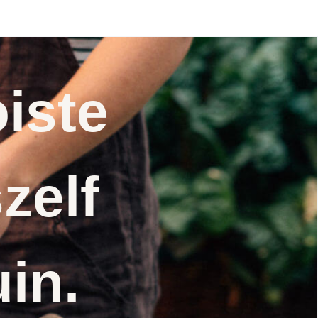
iste
zelf
uin.