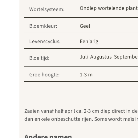
Ondiep wortelende plan
Wortelsysteem:
Bloemkleur:
Geel
Levenscyclus:
Eenjarig
Juli
Augustus
Septembe
Bloeitijd:
Groeihoogte:
1-3 m
Zaaien vanaf half april ca. 2-3 cm diep direct in 
dan enkele onbeschutte rijen. Soms wordt maïs in
Andere namen