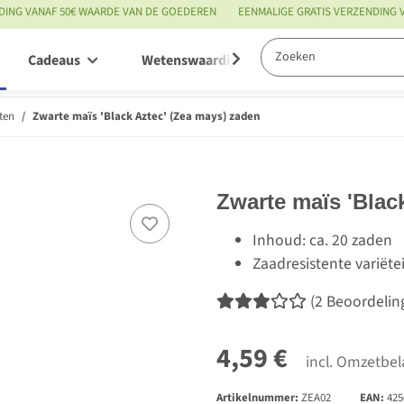
DING VANAF 50€ WAARDE VAN DE GOEDEREN
EENMALIGE GRATIS VERZENDING
Cadeaus
Wetenswaardigheden
Service
ten
Zwarte maïs 'Black Aztec' (Zea mays) zaden
Zwarte maïs 'Blac
Inhoud: ca. 20 zaden
Zaadresistente variëte
(2 Beoordelin
4,59 €
incl. Omzetbel
Artikelnummer:
ZEA02
EAN:
425