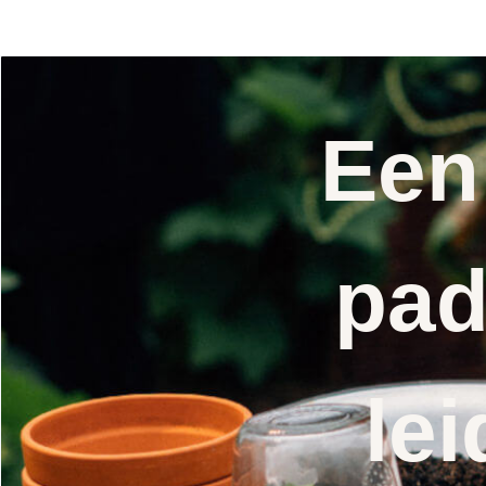
Een
pad
lei