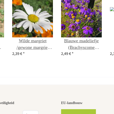
Wilde margriet
Blauwe madeliefje
/gewone margriet
(Brachyscome
2,39 €
*
2,49 €
*
2,
(Leucanthemum
iberidifolia) zaden
s)
vulgare) zaden
 van de moo
veiligheid
EU-landbouw