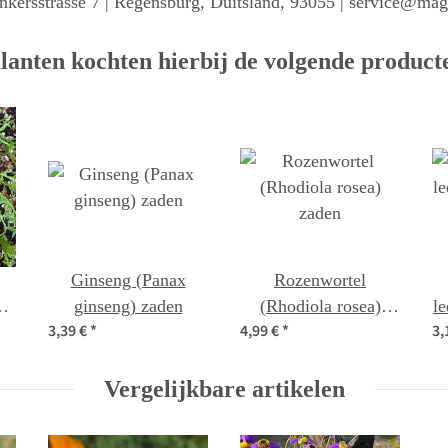
kersstrasse 7 | Regensburg, Duitsland, 93055 | service@ma
lanten kochten hierbij de volgende product
Ginseng (Panax
Rozenwortel
m
ginseng) zaden
(Rhodiola rosea)
l
3,39 €
*
4,99 €
*
3,
zaden
Vergelijkbare artikelen