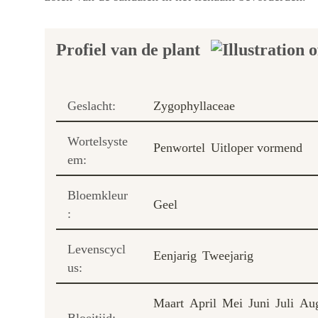
Profiel van de plant
Geslacht:
Zygophyllaceae
Wortelsyste
Penwortel
Uitloper vormend
em:
Bloemkleur
Geel
:
Levenscycl
Eenjarig
Tweejarig
us:
Maart
April
Mei
Juni
Juli
Aug