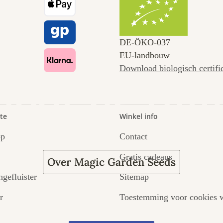
naar onszel
DE‑ÖKO‑037
EU-landbouw
Download biologisch certifi
door de tuin
te
Winkel info
op
Contact
Gratis cadeaus
Over Magic Garden Seeds
ngefluister
Sitemap
r
Toestemming voor cookies w