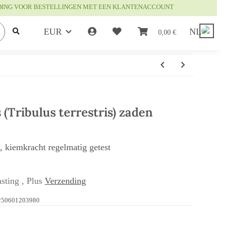
DING VOOR BESTELLINGEN MET EEN KLANTENACCOUNT
EUR
NL
0,00 €
 (Tribulus terrestris) zaden
t, kiemkracht regelmatig getest
sting , Plus
Verzending
250601203980