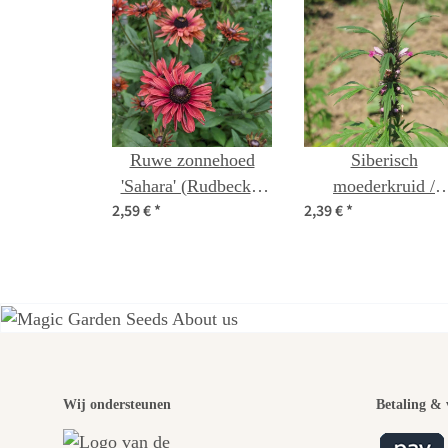
Ruwe zonnehoed
Siberisch
'Sahara' (Rudbeckia
moederkruid /
2,59 €
*
2,39 €
*
hirta) zaad
marihuanilla
(Leonurus sibiricu
zaden
Een
Wij ondersteunen
Betaling & 