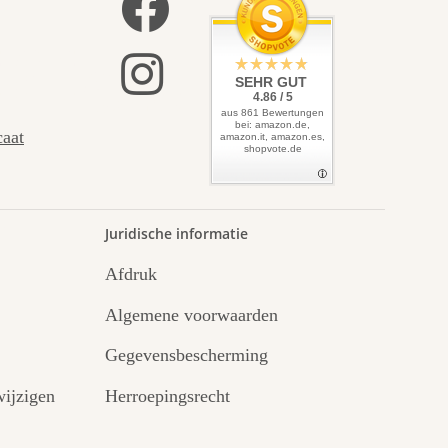
f leidt
SEHR GUT
4.86 / 5
aus 861 Bewertungen
bei: amazon.de,
caat
amazon.it, amazon.es,
shopvote.de
.
Juridische informatie
Afdruk
Algemene voorwaarden
Gegevensbescherming
ijzigen
Herroepingsrecht