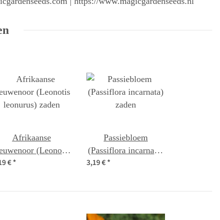
gicgardenseeds.com | https://www.magicgardenseeds.nl
en
Afrikaanse
Passiebloem
eeuwenoor (Leonotis
(Passiflora incarnata)
19 €
*
3,19 €
*
leonurus) zaden
zaden