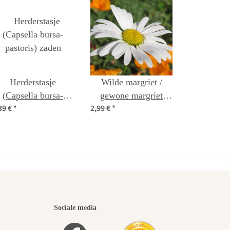
Herderstasje
Wilde margriet /
(Capsella bursa-
gewone margriet
39 €
*
2,99 €
*
pastoris) zaden
(Leucanthemum
vulgare) bio zaad
iste
Sociale media