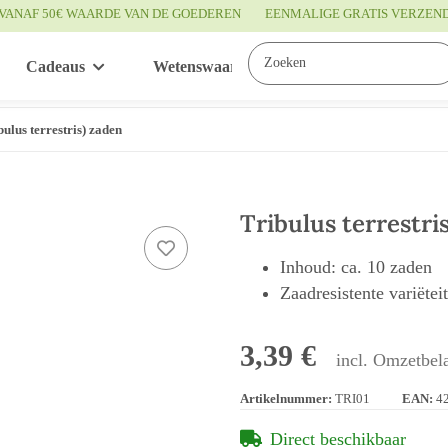
VANAF 50€ WAARDE VAN DE GOEDEREN
EENMALIGE GRATIS VERZEN
Cadeaus
Wetenswaardigheden
Service
bulus terrestris) zaden
Tribulus terrestris
Inhoud: ca. 10 zaden
Zaadresistente variëtei
3,39 €
incl. Omzetbela
Artikelnummer:
TRI01
EAN:
4
Direct beschikbaar