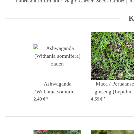
Fabrikant informatie: Magic Garden Seeds GmbH | Jun
K
Ashwaganda
Maca / Peruaanse
(Withania somnifera)
ginseng (Lepidiu
2,49 €
*
4,59 €
*
zaden
meyenii) zaden