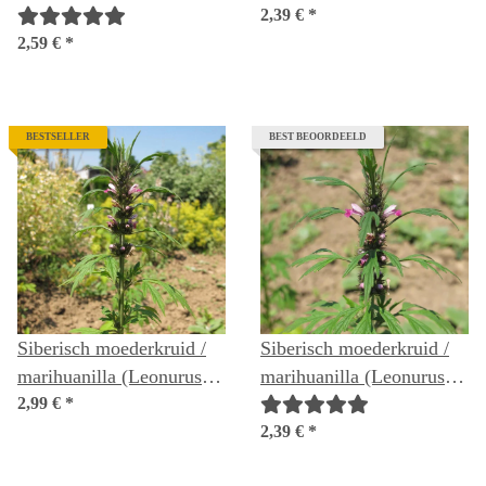
2,39 €
*
2,59 €
*
BESTSELLER
BEST BEOORDEELD
Siberisch moederkruid /
Siberisch moederkruid /
marihuanilla (Leonurus
marihuanilla (Leonurus
sibiricus) bio zaad
2,99 €
*
sibiricus) zaden
2,39 €
*