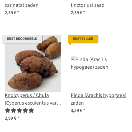
carinata) zaden
tinctorius) zaad
2,39 €
*
2,39 €
*
BEST BEOORDEELD
BESTSELLER
Knolcyperus / Chufa
Pinda (Arachis hypogaea)
(Cyperus esculentus var.
zaden
sativus)
3,59 €
*
2,99 €
*