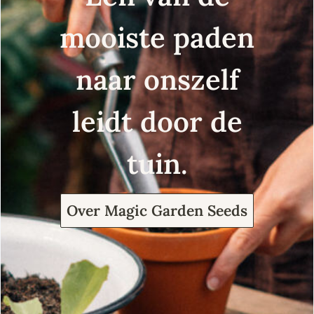
mooiste paden
naar onszelf
leidt door de
tuin.
Over Magic Garden Seeds