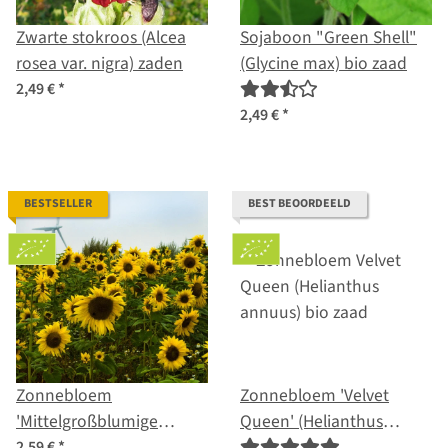
Zwarte stokroos (Alcea
Sojaboon "Green Shell"
rosea var. nigra) zaden
(Glycine max) bio zaad
2,49 €
*
2,49 €
*
BESTSELLER
BEST BEOORDEELD
Zonnebloem
Zonnebloem 'Velvet
'Mittelgroßblumige
Queen' (Helianthus
Gelbe' (Helianthus
annuus) bio zaad
2,59 €
*