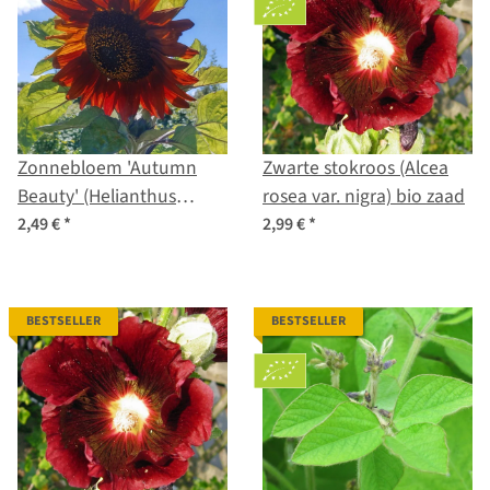
Zonnebloem 'Autumn
Zwarte stokroos (Alcea
Beauty' (Helianthus
rosea var. nigra) bio zaad
annuus) zaden
2,49 €
*
2,99 €
*
BESTSELLER
BESTSELLER