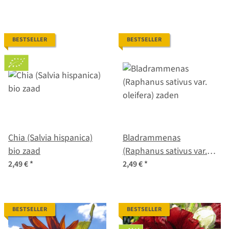
BESTSELLER
BESTSELLER
Chia (Salvia hispanica)
Bladrammenas
bio zaad
(Raphanus sativus var.
oleifera) zaden
2,49 €
*
2,49 €
*
BESTSELLER
BESTSELLER