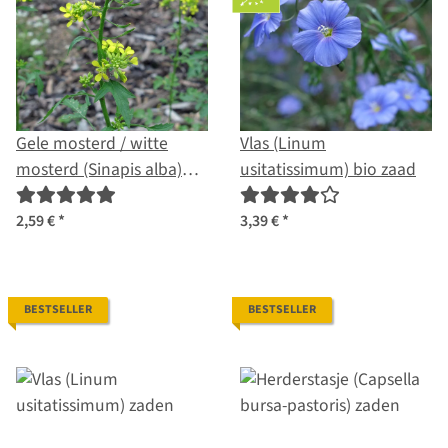
Gele mosterd / witte
Vlas (Linum
mosterd (Sinapis alba)
usitatissimum) bio zaad
zaden
2,59 €
*
3,39 €
*
BESTSELLER
BESTSELLER