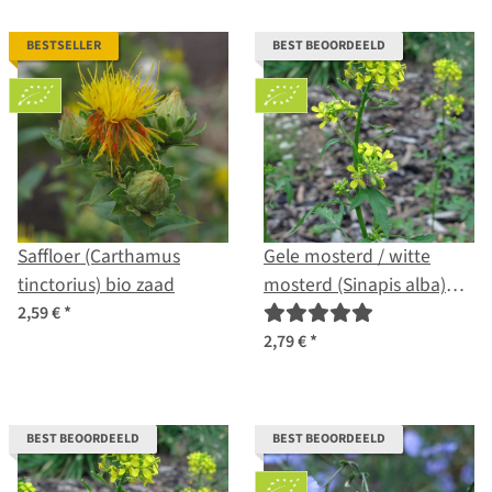
BESTSELLER
BEST BEOORDEELD
Saffloer (Carthamus
Gele mosterd / witte
tinctorius) bio zaad
mosterd (Sinapis alba)
bio zaad
2,59 €
*
2,79 €
*
BEST BEOORDEELD
BEST BEOORDEELD