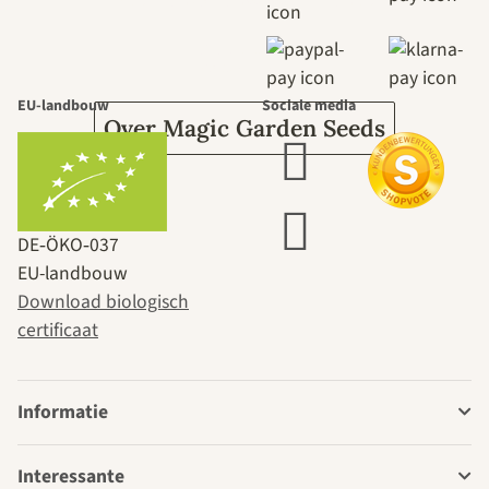
tuin.
EU-landbouw
Sociale media
Over Magic Garden Seeds
DE‑ÖKO‑037
EU-landbouw
Download biologisch
certificaat
Informatie
Interessante