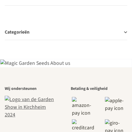
Categorieën
Een van de
Wij ondersteunen
Betaling & veiligheid
mooiste paden
naar onszelf
leidt door de