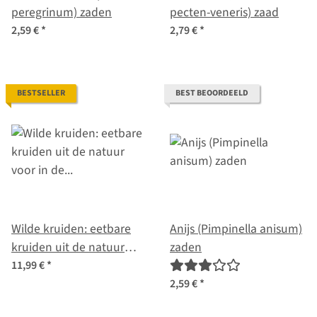
peregrinum) zaden
pecten-veneris) zaad
2,59 €
*
2,79 €
*
BESTSELLER
BEST BEOORDEELD
Wilde kruiden: eetbare
Anijs (Pimpinella anisum)
kruiden uit de natuur
zaden
voor in de keuken, thee
11,99 €
*
en salades
2,59 €
*