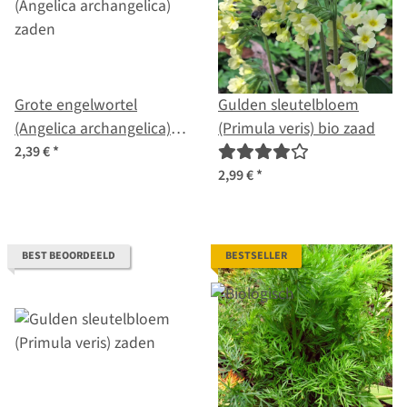
Grote engelwortel
Gulden sleutelbloem
(Angelica archangelica)
(Primula veris) bio zaad
zaden
2,39 €
*
2,99 €
*
BEST BEOORDEELD
BESTSELLER