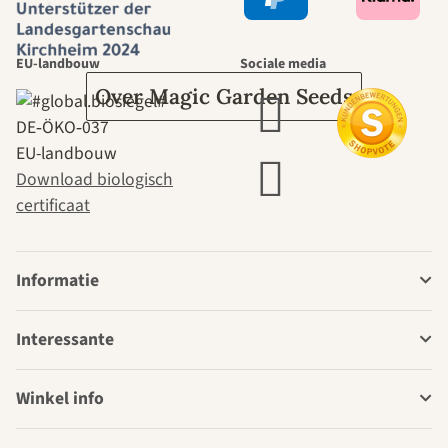
tuin.
EU-landbouw
Sociale media
Over Magic Garden Seeds
DE‑ÖKO‑037
EU-landbouw
Download biologisch
certificaat
Informatie
Interessante
Winkel info