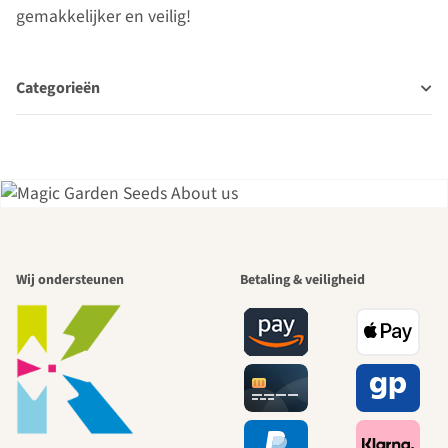
gemakkelijker en veilig!
Categorieën
Een van de
Wij ondersteunen
Betaling & veiligheid
mooiste paden
naar onszelf
leidt door de