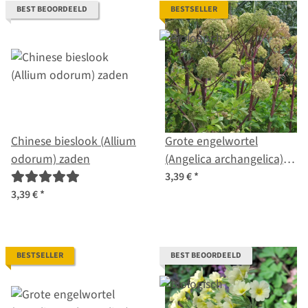
BEST BEOORDEELD
BESTSELLER
Chinese bieslook (Allium
Grote engelwortel
odorum) zaden
(Angelica archangelica)
biologisch zaad
3,39 €
*
3,39 €
*
BESTSELLER
BEST BEOORDEELD