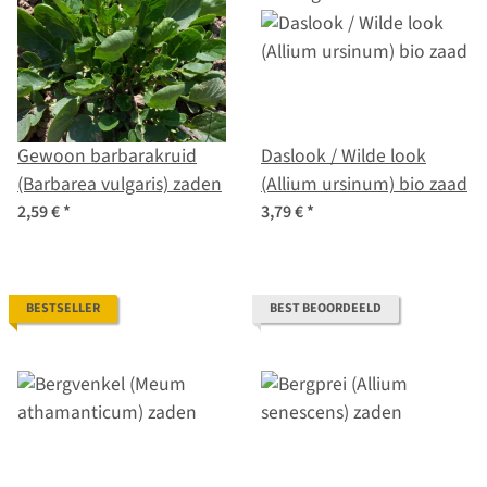
Gewoon barbarakruid
Daslook / Wilde look
(Barbarea vulgaris) zaden
(Allium ursinum) bio zaad
2,59 €
*
3,79 €
*
BESTSELLER
BEST BEOORDEELD