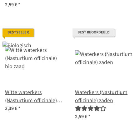
2,59 €
*
BESTSELLER
BEST BEOORDEELD
Witte waterkers
Waterkers (Nasturtium
(Nasturtium officinale)
officinale) zaden
bio zaad
3,39 €
*
2,59 €
*