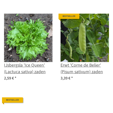
majus) zaden
BESTSELLER
IJsbergsla 'Ice Queen'
Erwt 'Corne de Belier'
(Lactuca sativa) zaden
(Pisum sativum) zaden
2,59 €
*
3,39 €
*
BESTSELLER