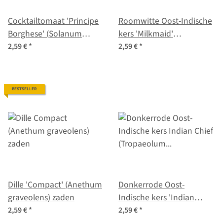
Cocktailtomaat 'Principe
Roomwitte Oost-Indische
Borghese' (Solanum
kers 'Milkmaid'
lycopersicum) zaad
(Tropaeolum majus)
2,59 €
*
2,59 €
*
zaden
BESTSELLER
Dille 'Compact' (Anethum
Donkerrode Oost-
graveolens) zaden
Indische kers 'Indian
Chief' (Tropaeolum
2,59 €
*
2,59 €
*