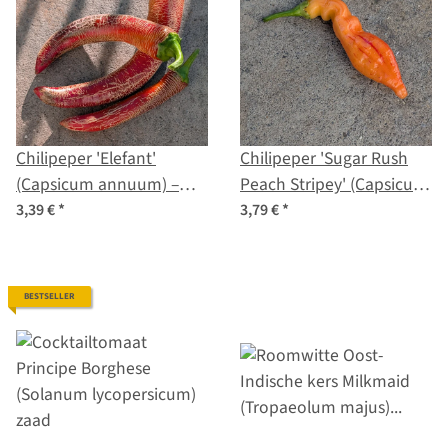
Chilipeper 'Elefant'
Chilipeper 'Sugar Rush
(Capsicum annuum) –
Peach Stripey' (Capsicum
Biologische zaden
baccatum) zaden
3,39 €
*
3,79 €
*
BESTSELLER