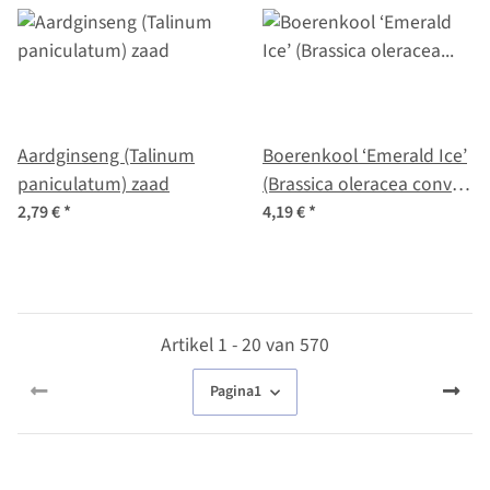
Aardginseng (Talinum
Boerenkool ‘Emerald Ice’
paniculatum) zaad
(Brassica oleracea convar.
acephala var. sabellica)
2,79 €
*
4,19 €
*
zaden
Artikel 1 - 20 van 570
Pagina
1