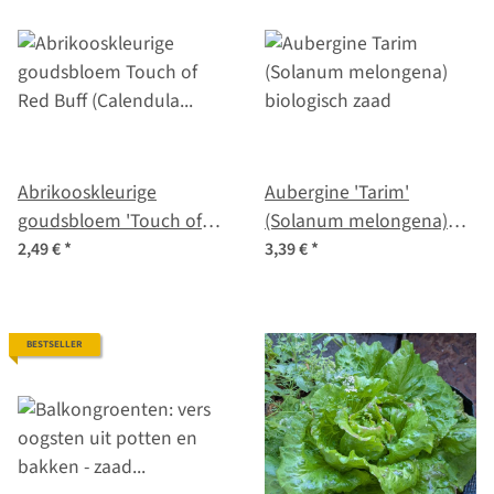
Abrikooskleurige
Aubergine 'Tarim'
goudsbloem 'Touch of
(Solanum melongena)
Red Buff' (Calendula
biologisch zaad
2,49 €
*
3,39 €
*
officinalis) zaden
BESTSELLER