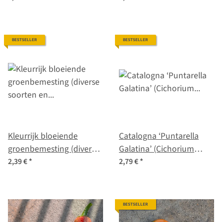
BESTSELLER
BESTSELLER
Kleurrijk bloeiende
Catalogna ‘Puntarella
groenbemesting (diverse
Galatina’ (Cichorium
soorten en variëteiten)
intybus var. foliosum)
2,39 €
*
2,79 €
*
biologische zaad mix
zaad
BESTSELLER