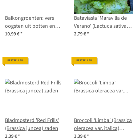
Balkongroenten: vers
Bataviasla 'Maravilla de
oogsten uit potten en
Verano' (Lactuca sativa)
bakken - zaad set nr. 14
zaden
10,99 €
*
2,79 €
*
BESTSELLER
BESTSELLER
Bladmosterd 'Red Frills'
Broccoli ‘Limba’ (Brassica
(Brassica juncea) zaden
oleracea var. italica)
biologisch zaad
2,39 €
*
3,39 €
*