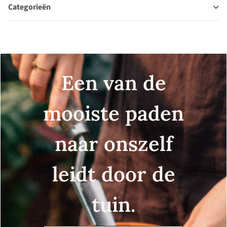
Categorieën
Een van de
mooiste paden
naar onszelf
leidt door de
tuin.