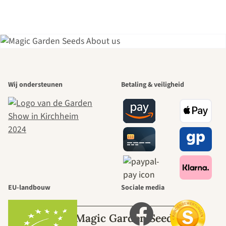
Een van de
Wij ondersteunen
Betaling & veiligheid
mooiste paden
naar onszelf
leidt door de
tuin.
EU-landbouw
Sociale media
Over Magic Garden Seeds