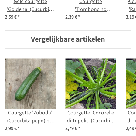
Gele courgette
Courgette
Kle
'Goldena' (Cucurbita
'Tromboncino
'Ra
pepo) zaden
d'Albenga' (Cucurbita
2,59 €
*
2,39 €
*
3,19
moschata) zaden
Vergelijkbare artikelen
Courgette 'Zuboda'
Courgette 'Cocozelle
Cou
(Cucurbita pepo) bio
di Tripolis' (Cucurbita
di T
zaad
pepo) bio zaad
2,99 €
*
2,79 €
*
2,49