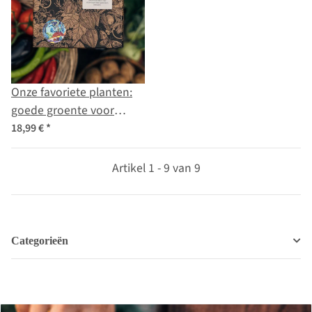
Onze favoriete planten:
goede groente voor
zelfverzorgers (bio) -
18,99 €
*
zaad-cadeau set
Artikel 1 - 9 van 9
Categorieën