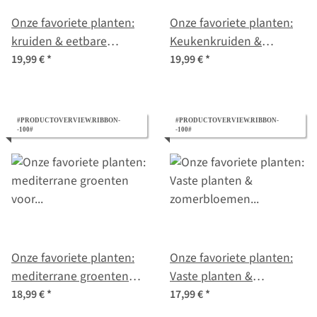
Onze favoriete planten:
Onze favoriete planten:
kruiden & eetbare
Keukenkruiden &
bloemen voor
specerijen voor aroma-
19,99 €
*
19,99 €
*
stadstuiniers (bio) - zaad-
freaks (bio) - zaad cadeau
cadeau set
set
#PRODUCTOVERVIEW.RIBBON-
#PRODUCTOVERVIEW.RIBBON-
-100#
-100#
Onze favoriete planten:
Onze favoriete planten:
mediterrane groenten
Vaste planten &
voor zelfverzorgers (bio) -
zomerbloemen voor
18,99 €
*
17,99 €
*
zaad cadeau set
bloemen fans (bio) -