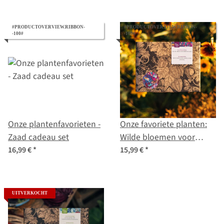
zaad-cadeau set
#PRODUCTOVERVIEW.RIBBON-
#PRODUCTOVERVIEW.RIBBON-
-100#
-100#
Onze plantenfavorieten -
Onze favoriete planten:
Zaad cadeau set
Wilde bloemen voor
bloemenfans (bio) - zaad-
16,99 €
*
15,99 €
*
cadeau set
UITVERKOCHT