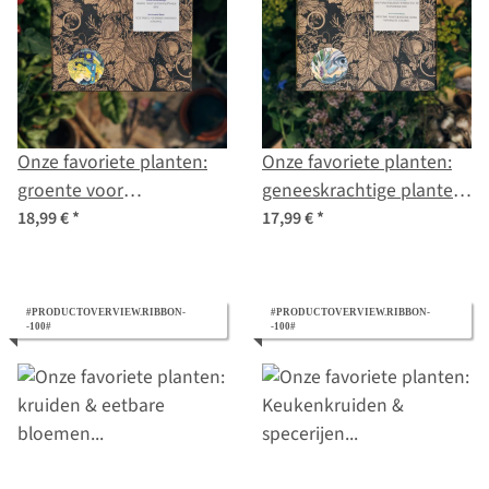
Onze favoriete planten:
Onze favoriete planten:
groente voor
geneeskrachtige planten
stadstuinders (bio) - zaad-
& wierookkruiden voor
18,99 €
*
17,99 €
*
cadeau set
geneeskundigen (bio) -
zaad cadeau set
#PRODUCTOVERVIEW.RIBBON-
#PRODUCTOVERVIEW.RIBBON-
-100#
-100#