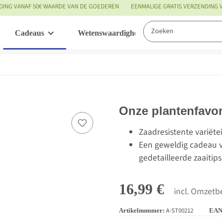
DING VANAF 50€ WAARDE VAN DE GOEDEREN
EENMALIGE GRATIS VERZENDING
Cadeaus
Wetenswaardigheden
Service
Onze plantenfavor
Zaadresistente variëte
Een geweldig cadeau v
gedetailleerde zaaitips
16,99 €
incl. Omzetbe
A-ST00212
Artikelnummer:
EAN