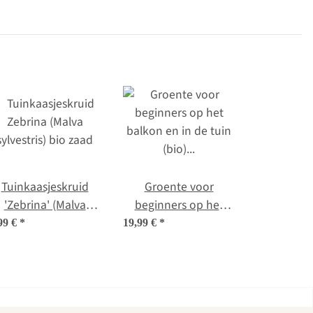
Tuinkaasjeskruid
Groente voor
'Zebrina' (Malva
beginners op het
sylvestris) bio zaad
balkon en in de tuin
99 €
*
19,99 €
*
(bio) - zaad-
cadeauset