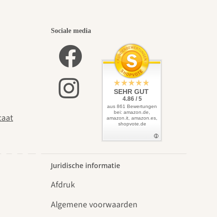
iste
Sociale media
zelf
SEHR GUT
4.86 / 5
aus 861 Bewertungen
bei: amazon.de,
caat
amazon.it, amazon.es,
shopvote.de
uin.
Juridische informatie
Afdruk
Algemene voorwaarden