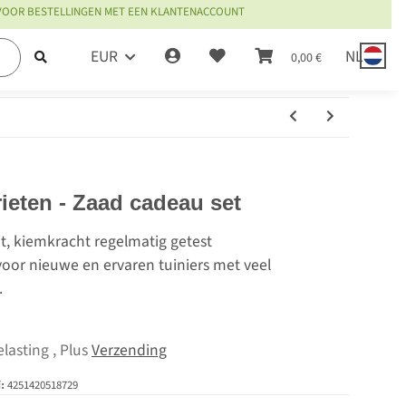
 VOOR BESTELLINGEN MET EEN KLANTENACCOUNT
EUR
NL
0,00 €
ieten - Zaad cadeau set
it, kiemkracht regelmatig getest
oor nieuwe en ervaren tuiniers met veel
.
lasting , Plus
Verzending
4251420518729
: