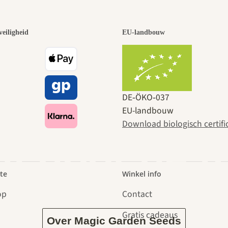
 van de moo
veiligheid
EU-landbouw
en naar ons
DE‑ÖKO‑037
EU-landbouw
Download biologisch certifi
dt door de t
te
Winkel info
op
Contact
Gratis cadeaus
Over Magic Garden Seeds