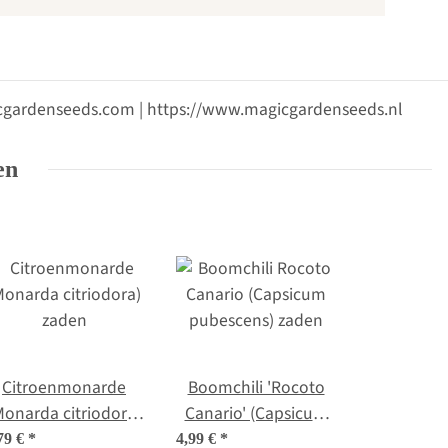
gicgardenseeds.com | https://www.magicgardenseeds.nl
en
Citroenmonarde
Boomchili 'Rocoto
Monarda citriodora)
Canario' (Capsicum
zaden
pubescens) zaden
79 €
*
4,99 €
*