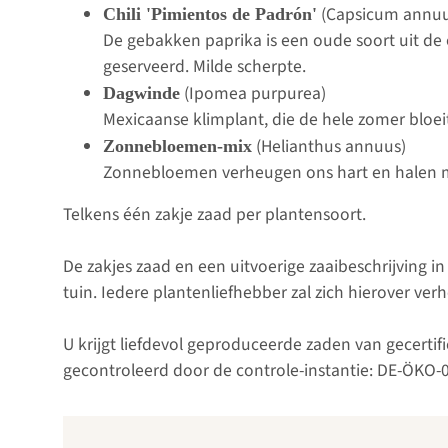
(Capsicum annu
Chili 'Pimientos de Padrón'
De gebakken paprika is een oude soort uit de 
geserveerd. Milde scherpte.
(Ipomea purpurea)
Dagwinde
Mexicaanse klimplant, die de hele zomer bloeit
(Helianthus annuus)
Zonnebloemen-mix
Zonnebloemen verheugen ons hart en halen me
Telkens één zakje zaad per plantensoort.
De zakjes zaad en een uitvoerige zaaibeschrijving 
tuin. Iedere plantenliefhebber zal zich hierover ver
U krijgt liefdevol geproduceerde zaden van gecerti
gecontroleerd door de controle-instantie: DE-ÖKO-