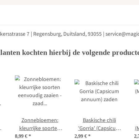
kersstrasse 7 | Regensburg, Duitsland, 93055 | service@ma
lanten kochten hierbij de volgende product
Zonnebloemen:
Baskische chili
kleurrijke soorten
'Gorria' (Capsicum
(
eenvoudig zaaien -
annuum) zaden
8,99 €
*
2,99 €
*
2,