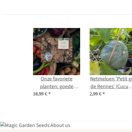
kleurrijke
bloemenmixen -
zelfverzorger tuin
spectaculair &
kleurrijk -
starterszaden set
Onze favoriete
Netmeloen 'Petit gr
planten: goede
de Rennes' (Cucum
groente voor
melo) biologisch
18,99 €
*
2,99 €
*
zelfverzorgers (bio) -
zaad
zaad-cadeau set