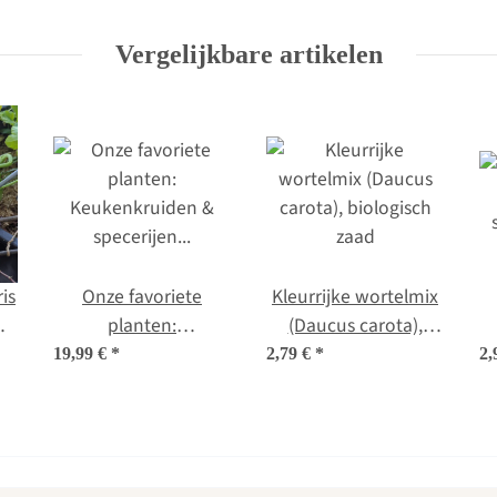
zaad set nr. 1
Vergelijkbare artikelen
is
Onze favoriete
Kleurrijke wortelmix
is
planten:
(Daucus carota),
Keukenkruiden &
biologisch zaad
19,99 €
*
2,79 €
*
2,
specerijen voor
aroma-freaks (bio) -
zaad cadeau set