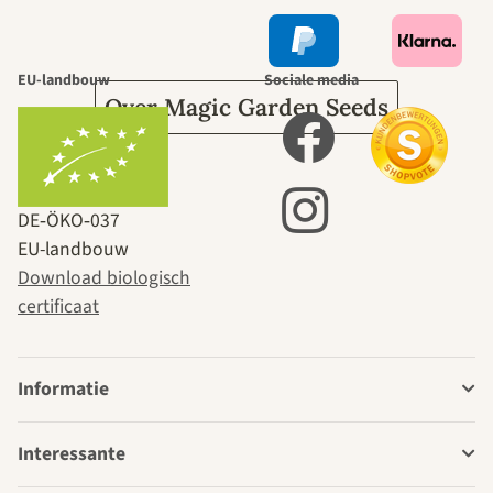
tuin.
EU-landbouw
Sociale media
Over Magic Garden Seeds
DE‑ÖKO‑037
EU-landbouw
Download biologisch
certificaat
Informatie
Interessante