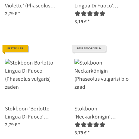
Violette' (Phaseolus
Lingua Di Fuoco'
vulgaris) zaden
(Phaseolus vulgaris) bio
2,79 €
*
zaden
3,19 €
*
BESTSELLER
BEST BEOORDEELD
Stokboon 'Borlotto
Stokboon
Lingua Di Fuoco'
'Neckarkönigin'
(Phaseolus vulgaris)
(Phaseolus vulgaris) bio
2,79 €
*
zaden
zaad
3,79 €
*