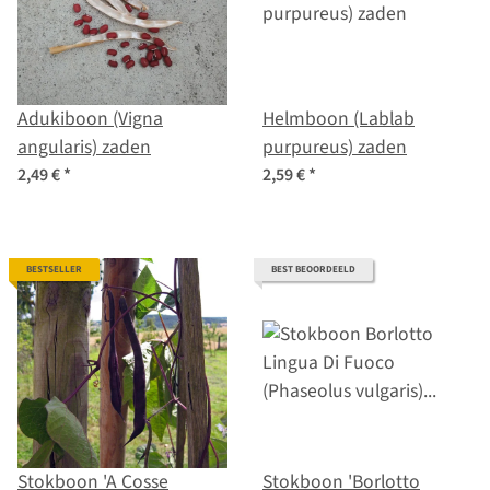
Adukiboon (Vigna
Helmboon (Lablab
angularis) zaden
purpureus) zaden
2,49 €
*
2,59 €
*
BESTSELLER
BEST BEOORDEELD
Stokboon 'A Cosse
Stokboon 'Borlotto