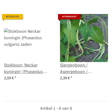
BESTSELLER
UITVERKOCHT
Stokboon 'Neckar
Slangenboon /
koningin' (Phaseolus
Aspergeboon /
vulgaris) zaden
Meterboon (Vigna
2,59 €
*
2,39 €
*
unguiculata) zaden
Artikel 1 - 8 van 8