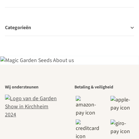
Categorieën
Een van de
Wij ondersteunen
Betaling & veiligheid
mooiste paden
naar onszelf
leidt door de