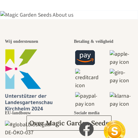
Een van de
Wij ondersteunen
Betaling & veiligheid
mooiste paden
naar onszelf
leidt door de
tuin.
EU-landbouw
Sociale media
Over Magic Garden Seeds
DE‑ÖKO‑037