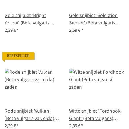
Gele snijbiet 'Bright
Gele snijbiet 'Selektion
Yellow' (Beta vulgaris
Sunset' (Beta vulgaris
subsp. vulgaris) zaden
ssp.vulgaris) bio zaad
2,39 €
*
2,59 €
*
BESTSELLER
Rode snijbiet 'Vulkan'
Witte snijbiet 'Fordhook
(Beta vulgaris var. cicla)
Giant' (Beta vulgaris)
zaden
zaden
2,39 €
*
2,39 €
*