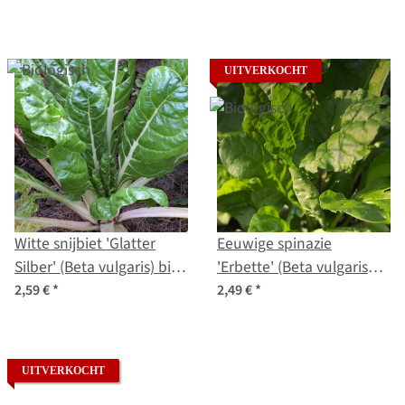
UITVERKOCHT
Witte snijbiet 'Glatter
Eeuwige spinazie
Silber' (Beta vulgaris) bio
'Erbette' (Beta vulgaris
zaad
ssp. vulgaris) bio zaad
2,59 €
*
2,49 €
*
UITVERKOCHT