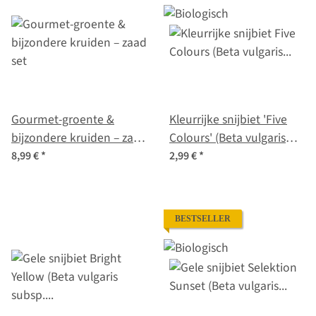
Gourmet-groente &
Kleurrijke snijbiet 'Five
bijzondere kruiden – zaad
Colours' (Beta vulgaris
set
ssp.vulgaris) bio zaad
8,99 €
*
2,99 €
*
BESTSELLER