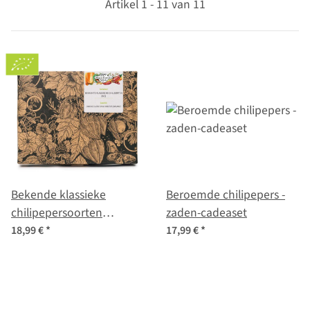
Artikel 1 - 11 van 11
Bekende klassieke
Beroemde chilipepers -
chilipepersoorten
zaden-cadeaset
(biologisch) - zaad
18,99 €
*
17,99 €
*
cadeau set