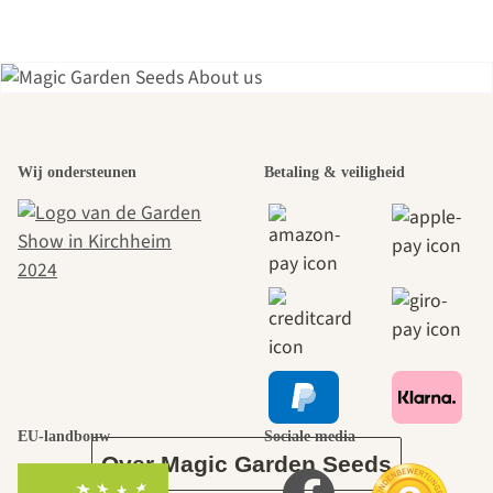
Een van de
Wij ondersteunen
Betaling & veiligheid
mooiste paden
naar onszelf
leidt door de
tuin.
EU-landbouw
Sociale media
Over Magic Garden Seeds