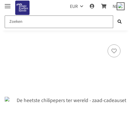
EUR
NL